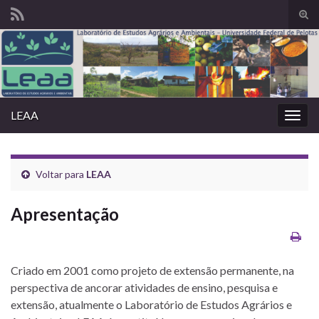
Alte
form
Search for:
de
pesq
LEAA
Alter
nave
Voltar para
LEAA
Apresentação
Criado em 2001 como projeto de extensão permanente, na
perspectiva de ancorar atividades de ensino, pesquisa e
extensão, atualmente o Laboratório de Estudos Agrários e