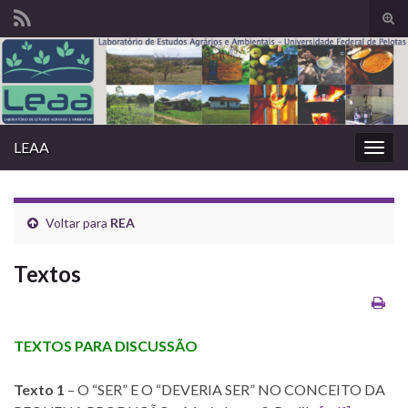
Alte
form
Search for:
de
pesq
LEAA
Alter
nave
Voltar para
REA
Textos
TEXTOS PARA DISCUSSÃO
Texto 1
– O “SER” E O “DEVERIA SER” NO CONCEITO DA