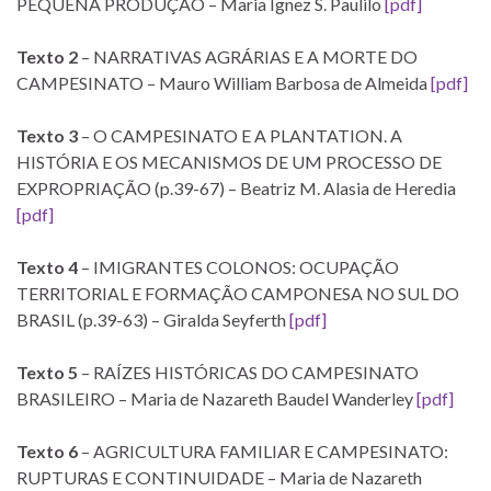
PEQUENA PRODUÇÃO – Maria Ignez S. Paulilo
[pdf]
Texto 2
– NARRATIVAS AGRÁRIAS E A MORTE DO
CAMPESINATO – Mauro William Barbosa de Almeida
[pdf]
Texto 3
– O CAMPESINATO E A PLANTATION. A
HISTÓRIA E OS MECANISMOS DE UM PROCESSO DE
EXPROPRIAÇÃO (p.39-67) – Beatriz M. Alasia de Heredia
[pdf]
Texto 4
– IMIGRANTES COLONOS: OCUPAÇÃO
TERRITORIAL E FORMAÇÃO CAMPONESA NO SUL DO
BRASIL (p.39-63) – Giralda Seyferth
[pdf]
Texto 5
– RAÍZES HISTÓRICAS DO CAMPESINATO
BRASILEIRO – Maria de Nazareth Baudel Wanderley
[pdf]
Texto 6
– AGRICULTURA FAMILIAR E CAMPESINATO:
RUPTURAS E CONTINUIDADE – Maria de Nazareth