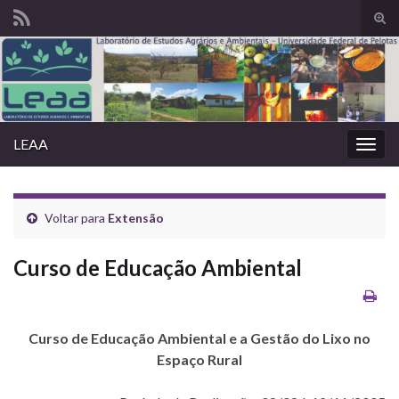
Alte
form
Search for:
de
pesq
LEAA
Alter
nave
Voltar para
Extensão
Curso de Educação Ambiental
Curso de Educação Ambiental e a Gestão do Lixo no
Espaço Rural