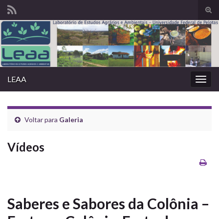
Alte
form
Search for:
de
pesq
LEAA
Alter
nave
Voltar para
Galeria
Vídeos
Saberes e Sabores da Colônia –