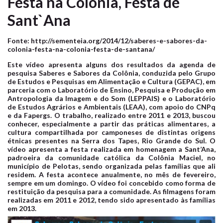
Festa na Colônia, Festa de
Sant`Ana
Fonte: http://sementeia.org/2014/12/saberes-e-sabores-da-
colonia-festa-na-colonia-festa-de-santana/
Este vídeo apresenta alguns dos resultados da agenda de
pesquisa Saberes e Sabores da Colônia, conduzida pelo Grupo
de Estudos e Pesquisas em Alimentação e Cultura (GEPAC), em
parceria com o Laboratório de Ensino, Pesquisa e Produção em
Antropologia da Imagem e do Som (LEPPAIS) e o Laboratório
de Estudos Agrários e Ambientais (LEAA), com apoio do CNPq
e da Fapergs. O trabalho, realizado entre 2011 e 2013, buscou
conhecer, especialmente a partir das práticas alimentares, a
cultura compartilhada por camponeses de distintas origens
étnicas presentes na Serra dos Tapes, Rio Grande do Sul. O
vídeo apresenta a festa realizada em homenagem a Sant’Ana,
padroeira da comunidade católica da Colônia Maciel, no
município de Pelotas, sendo organizada pelas famílias que ali
residem. A festa acontece anualmente, no mês de fevereiro,
sempre em um domingo. O vídeo foi concebido como forma de
restituição da pesquisa para a comunidade. As filmagens foram
realizadas em 2011 e 2012, tendo sido apresentado às famílias
em 2013.