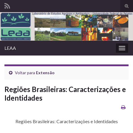
Alte
form
Search for:
de
pesq
LEAA
Alter
nave
Voltar para
Extensão
Regiões Brasileiras: Caracterizações e
Identidades
Regiões Brasileiras: Caracterizações e Identidades