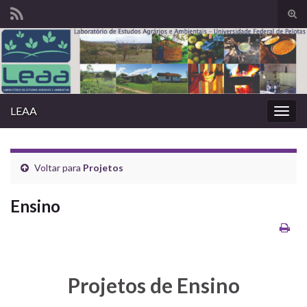
Alte
form
Search for:
de
pesq
LEAA
Alter
nave
Voltar para
Projetos
Ensino
Projetos de Ensino