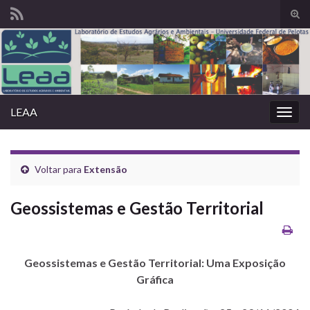
Alte
form
Search for:
de
pesq
LEAA
Alter
nave
Voltar para
Extensão
Geossistemas e Gestão Territorial
Geossistemas e Gestão Territorial: Uma Exposição
Gráfica