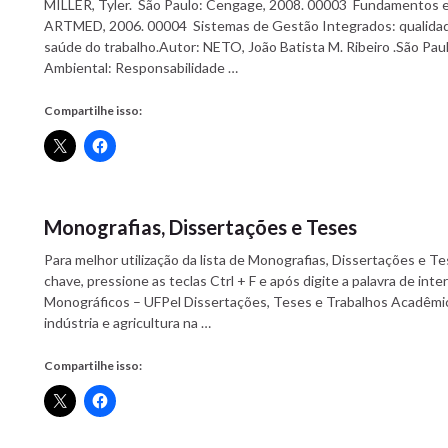
MILLER, Tyler. São Paulo: Cengage, 2008. 00003 Fundamentos e
ARTMED, 2006. 00004 Sistemas de Gestão Integrados: qualidade,
saúde do trabalho.Autor: NETO, João Batista M. Ribeiro .São Pa
Ambiental: Responsabilidade …
Compartilhe isso:
Monografias, Dissertações e Teses
Para melhor utilização da lista de Monografias, Dissertações e T
chave, pressione as teclas Ctrl + F e após digite a palavra de in
Monográficos – UFPel Dissertações, Teses e Trabalhos Acadêmic
indústria e agricultura na …
Compartilhe isso: