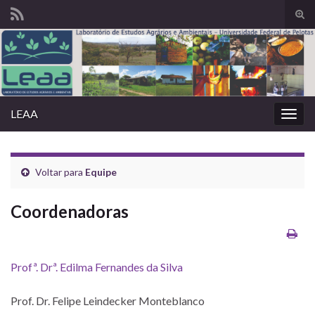
Alte
form
Search for:
de
pesq
LEAA
Alter
nave
Voltar para
Equipe
Coordenadoras
Profª. Drª. Edilma Fernandes da Silva
Prof. Dr. Felipe Leindecker Monteblanco