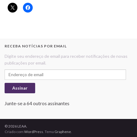
RECEBA NOTÍCIAS POR EMAIL
Digite seu endereço de email para receber notificações de novas
publicações por email.
Endereço de email
Assinar
Junte-se a 64 outros assinantes
© 2026 LEAA.
Criado com
WordPress
. Tema
Graphene
.