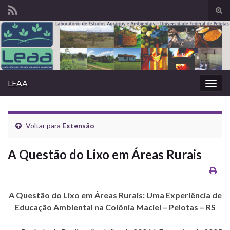
Alte
form
Search for:
de
pesq
LEAA
Alter
nave
Voltar para
Extensão
A Questão do Lixo em Áreas Rurais
A Questão do Lixo em Áreas Rurais: Uma Experiência de
Educação Ambiental na Colônia Maciel – Pelotas – RS