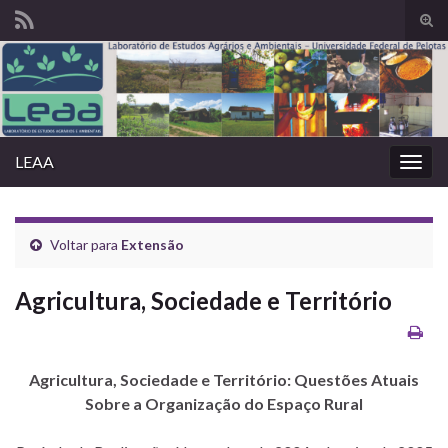
Alte
form
Search for:
de
pesq
LEAA
Alter
nave
Voltar para
Extensão
Agricultura, Sociedade e Território
Agricultura, Sociedade e Território: Questões Atuais
Sobre a Organização do Espaço Rural