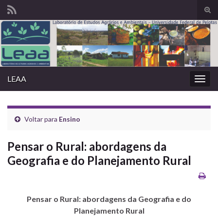
Alte
form
Search for:
de
pesq
LEAA
Alter
nave
Voltar para
Ensino
Pensar o Rural: abordagens da
Geografia e do Planejamento Rural
Pensar o Rural: abordagens da Geografia e do
Planejamento Rural