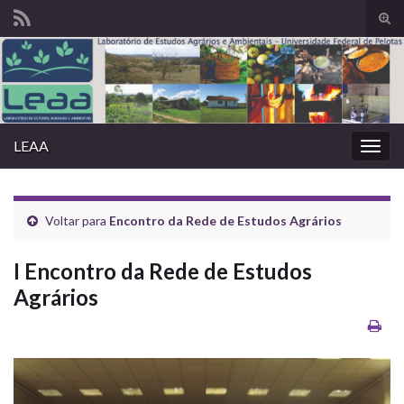
Alte
form
Search for:
de
pesq
LEAA
Alter
nave
Voltar para
Encontro da Rede de Estudos Agrários
I Encontro da Rede de Estudos
Agrários