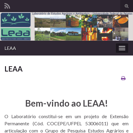
Alte
form
Search for:
de
pesq
LEAA
Alter
nave
LEAA
Bem-vindo ao LEAA!
O Laboratório constitui-se em um projeto de Extensão
Permanente (Cód. COCEPE/UFPEL 53006011) que em
articulação com o Grupo de Pesquisa Estudos Agrários e