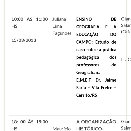
Gian
10:00 ÀS 11:00
Juliana
ENSINO DE
Sala
HS
Lima
GEOGRAFIA E A
(Ori
Fagundes
EDUCAÇÃO DO
15/03/2013
CAMPO: Estudo de
caso sobre a prática
pedagógica dos
Liz C
professores de
Geografia
na
E.M.E.F. Dr. Jaime
Faria – Vila Freire –
Cerrito/RS
Gian
18: 00 ÀS 19:00
A ORGANIZAÇÃO
Sala
HS
Maurício
HISTÓRICO-