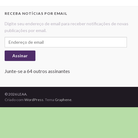
RECEBA NOTÍCIAS POR EMAIL
Digite seu endereço de email para receber notificações de novas
publicações por email.
Endereço de email
Assinar
Junte-se a 64 outros assinantes
© 2026 LEAA.
Criado com
WordPress
. Tema
Graphene
.