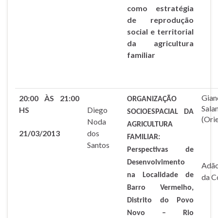
como estratégia
de reprodução
social e territorial
da agricultura
familiar
Gian
20:00 ÀS 21:00
ORGANIZAÇÃO
Sala
HS
Diego
SOCIOESPACIAL DA
(Ori
Noda
AGRICULTURA
21/03/2013
dos
FAMILIAR:
Santos
Perspectivas de
Desenvolvimento
Adão
na Localidade de
da C
Barro Vermelho,
Distrito do Povo
Novo – Rio