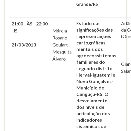
Grande/RS
Estudo das
Adão
21:00 ÀS 22:00
significações das
da C
HS
Márcia
representações
(Ori
Rosane
cartográficas
21/03/2013
Goulart
mentais dos
Mesquita
agroecossistemas
Álvaro
familiares do
Gian
segundo distrito-
Sala
Herval-Iguatemi e
Nova Gonçalves-
Município de
Canguçu-RS: O
desvelamento
dos níveis de
articulação dos
indicadores
sistêmicos de