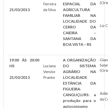
(Ori
Ferreira
ESPACIAL DA
21/03/2013
da Silva
AGRICULTURA
FAMILIAR NA
LOCALIDADE DO
Liz C
CERRO DA
CAIEIRA –
SANTANA DA
BOA VISTA – RS
Gian
19:00 ÀS 20:00
A ORGANIZAÇÃO
Sala
HS
Luciana
DO SISTEMA
(Ori
Venske
AGRÁRIO NA
21/03/2013
Pranke
LOCALIDADE
ESTÂNCIA DA
FIGUEIRA-
Adão
CANGUÇU/RS: a
da C
produção para o
autoconsumo