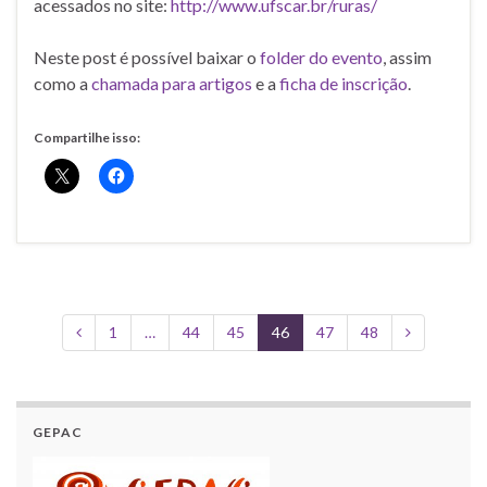
acessados no site:
http://www.u
fscar.br/ruras/
Neste post é possível baixar o
folder do evento
, assim
como a
chamada para artigos
e a
ficha de inscrição
.
Compartilhe isso:
1
…
44
45
46
47
48
GEPAC