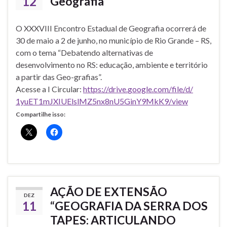
12
Geografia
O XXXVIII Encontro Estadual de Geografia ocorrerá de
30 de maio a 2 de junho, no município de Rio Grande – RS,
com o tema “Debatendo alternativas de
desenvolvimento no RS: educação, ambiente e território
a partir das Geo-grafias”.
Acesse a I Circular:
https://drive.
google.com/file/d/
1yuET1mJXIUElslMZ5nx8nU5GinY9M
kK9/view
Compartilhe isso:
AÇÃO DE EXTENSÃO
DEZ
11
“GEOGRAFIA DA SERRA DOS
TAPES: ARTICULANDO