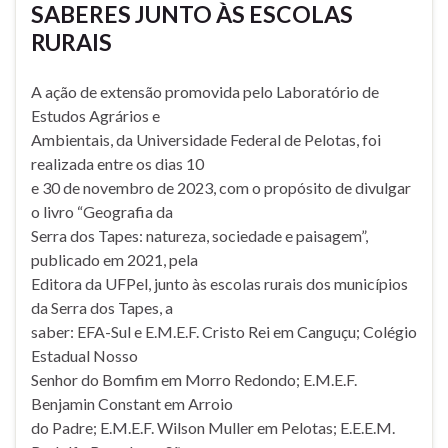
SABERES JUNTO ÀS ESCOLAS
RURAIS
A ação de extensão promovida pelo Laboratório de
Estudos Agrários e
Ambientais, da Universidade Federal de Pelotas, foi
realizada entre os dias 10
e 30 de novembro de 2023, com o propósito de divulgar
o livro “Geografia da
Serra dos Tapes: natureza, sociedade e paisagem”,
publicado em 2021, pela
Editora da UFPel, junto às escolas rurais dos municípios
da Serra dos Tapes, a
saber: EFA-Sul e E.M.E.F. Cristo Rei em Canguçu; Colégio
Estadual Nosso
Senhor do Bomfim em Morro Redondo; E.M.E.F.
Benjamin Constant em Arroio
do Padre; E.M.E.F. Wilson Muller em Pelotas; E.E.E.M.