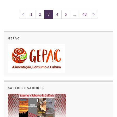
1
2
3
4
5
…
48
GEPAC
SABERES E SABORES