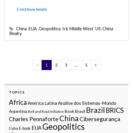
Continue lendo
China
,
EUA
,
Geopolítica
,
Irã
,
Middle West
,
US-China
Rivalry
1
2
3
…
5
TOPICS
Africa
Análise dos Sistemas-Mundo
América Latina
Brazil
BRICS
Argentina
Book
Brasil
Belt and Road Initiative
China
Charles Pennaforte
Cibersegurança
Geopolitics
EUA
Cuba
E-book