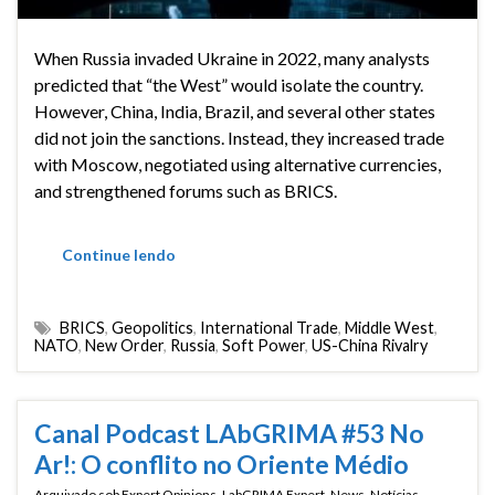
When Russia invaded Ukraine in 2022, many analysts
predicted that “the West” would isolate the country.
However, China, India, Brazil, and several other states
did not join the sanctions. Instead, they increased trade
with Moscow, negotiated using alternative currencies,
and strengthened forums such as BRICS.
Continue lendo
BRICS
,
Geopolitics
,
International Trade
,
Middle West
,
NATO
,
New Order
,
Russia
,
Soft Power
,
US-China Rivalry
Canal Podcast LAbGRIMA #53 No
Ar!: O conflito no Oriente Médio
Arquivado sob
Expert Opinions
,
LabGRIMA Expert
,
News
,
Notícias
,