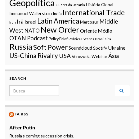
Geopolítica
História Global
Guerra da Ucrânia
International Trade
Immanuel Wallerstein
India
Latin America
Middle
Irã
Israel
Mercosur
Iran
New Order
West
NATO
Oriente Médio
OTAN
Podcast
Policy Brief
Política Externa Brasileira
Russia
Soft Power
Ukraine
Soundcloud
Spotify
US-China Rivalry
USA
Ásia
Venezuela
Webinar
SEARCH
Search for:
FA RSS
After Putin
Russia’s coming succession crisis.