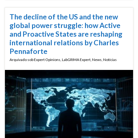
The decline of the US and the new
global power struggle: how Active
and Proactive States are reshaping
international relations by Charles
Pennaforte
Arquivado sob
Expert Opinions
,
LabGRIMA Expert
,
News
,
Notícias