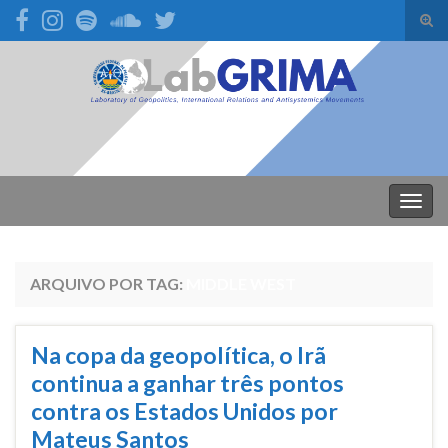
Alte
form
Search for:
de
pesq
Alter
nave
ARQUIVO POR TAG:
MIDDLE WEST
Na copa da geopolítica, o Irã
continua a ganhar três pontos
contra os Estados Unidos por
Mateus Santos