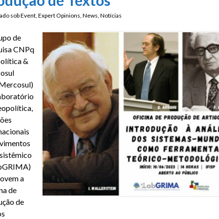
ado sob
Event
,
Expert Opinions
,
News
,
Notícias
upo de
uisa CNPq
lítica &
osul
Mercosul)
aboratório
opolítica,
ções
nacionais
vimentos
sistêmico
abGRIMA)
ovem a
na de
ução de
os