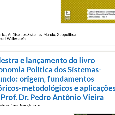
rica
,
Análise dos Sistemas-Mundo
,
Geopolítica
,
uel Wallerstein
lestra e lançamento do livro
onomia Política dos Sistemas-
ndo: origem, fundamentos
óricos-metodológicos e aplicaçõe
 Prof. Dr. Pedro Antônio Vieira
ado sob
Event
,
News
,
Notícias