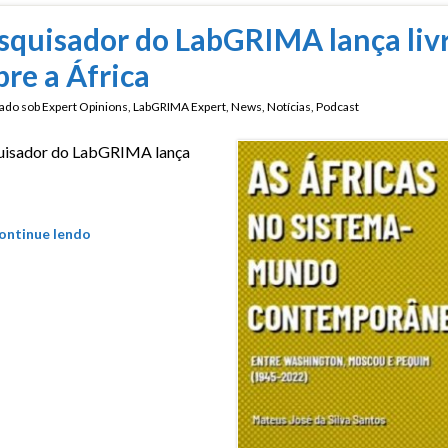
squisador do LabGRIMA lança liv
bre a África
ado sob
Expert Opinions
,
LabGRIMA Expert
,
News
,
Notícias
,
Podcast
uisador do LabGRIMA lança
ontinue lendo