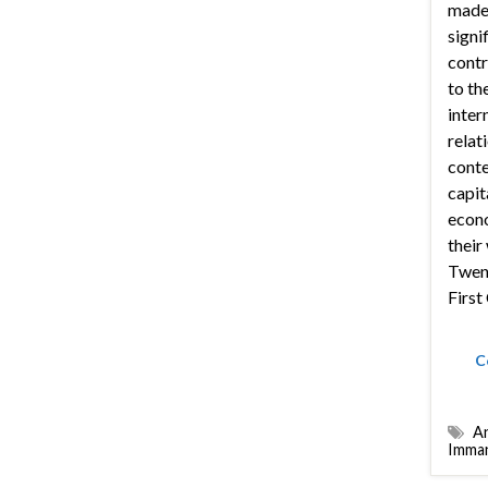
mad
signi
contr
to the
inter
relat
cont
capit
econo
their
Twent
First
C
An
Imman