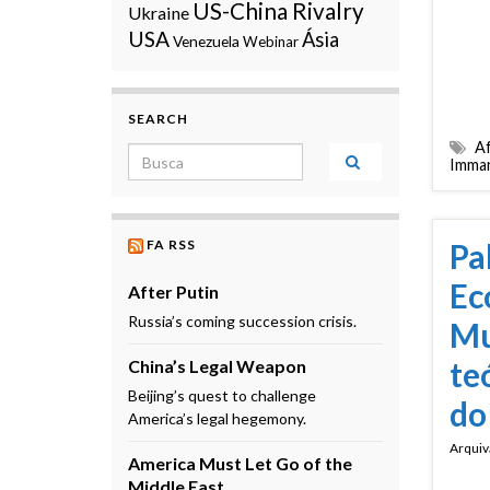
US-China Rivalry
Ukraine
USA
Ásia
Venezuela
Webinar
SEARCH
Af
Search for:
Imman
Pa
FA RSS
Ec
After Putin
Russia’s coming succession crisis.
Mu
te
China’s Legal Weapon
Beijing’s quest to challenge
do
America’s legal hegemony.
Arquiv
America Must Let Go of the
Middle East