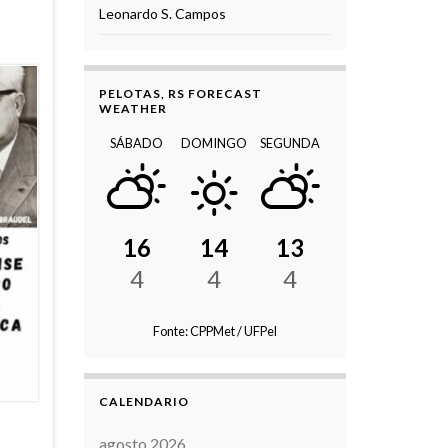
Leonardo S. Campos
PELOTAS, RS FORECAST
WEATHER
SÁBADO
DOMINGO
SEGUNDA
16
14
13
4
4
4
Fonte: CPPMet / UFPel
CALENDARIO
agosto 2026