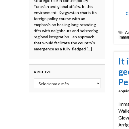
strategic role in contemporary
Eurasian and global affairs. In this
environment, Kyrgyzstan charts its
C
foreign policy course with an
emphasis on healing long-standing
rifts with neighbours and bolstering
An
regional integration—an approach
Imman
that would facilitate the country’s
emergence as a fully-fledged […]
It
ge
ARCHIVE
Pe
Archive
Arquiv
Imma
Walle
Giov
Arrig