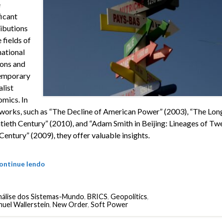
e
ficant
ibutions
 fields of
national
ions and
emporary
alist
mics. In
 works, such as “The Decline of American Power” (2003), “The Lon
ieth Century” (2010), and “Adam Smith in Beijing: Lineages of Tw
 Century” (2009), they offer valuable insights.
ontinue lendo
álise dos Sistemas-Mundo
,
BRICS
,
Geopolitics
,
uel Wallerstein
,
New Order
,
Soft Power