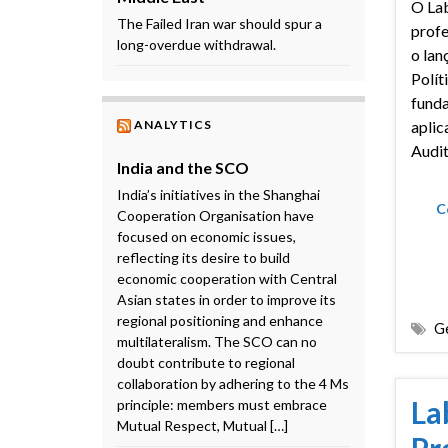
O La
The Failed Iran war should spur a
profe
long-overdue withdrawal.
o lan
Polít
fund
aplic
ANALYTICS
Audi
India and the SCO
India’s initiatives in the Shanghai
C
Cooperation Organisation have
focused on economic issues,
reflecting its desire to build
economic cooperation with Central
Asian states in order to improve its
regional positioning and enhance
Ge
multilateralism. The SCO can no
doubt contribute to regional
collaboration by adhering to the 4 Ms
La
principle: members must embrace
Mutual Respect, Mutual […]
Pr