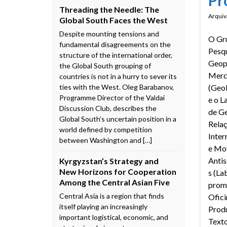
Threading the Needle: The
Arquiv
Global South Faces the West
Despite mounting tensions and
O Gr
fundamental disagreements on the
Pesq
structure of the international order,
Geopo
the Global South grouping of
Merc
countries is not in a hurry to sever its
ties with the West. Oleg Barabanov,
(Geo
Programme Director of the Valdai
e o L
Discussion Club, describes the
de Ge
Global South’s uncertain position in a
Rela
world defined by competition
Inter
between Washington and […]
e Mo
Antis
Kyrgyzstan’s Strategy and
New Horizons for Cooperation
s (L
Among the Central Asian Five
prom
Central Asia is a region that finds
Ofici
itself playing an increasingly
Prod
important logistical, economic, and
Text