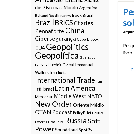
Análise
América Latina
dos Sistemas-Mundo
Argentina
Pe
Book
Brasil
Belt and Road Initiative
so
Brazil
BRICS
Charles
China
Pennaforte
Arquiv
Cibersegurança
Cuba
E-book
Geopolitics
Pesq
EUA
livro.
Geopolítica
Guerra da
Immanuel
História Global
Ucrânia
C
Wallerstein
India
International Trade
Iran
Latin America
Irã
Israel
Middle West
NATO
Mercosur
New Order
Oriente Médio
OTAN
Podcast
Policy Brief
Política
Russia
Soft
Externa Brasileira
Power
Soundcloud
Spotify