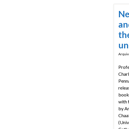
Ne
an
th
un
Arquiv
Prof
Charl
Penn
relea
book 
with
by Am
Chaal
(Univ