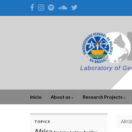
Início
About us
Research Projects
ARQ
TOPICS
Africa