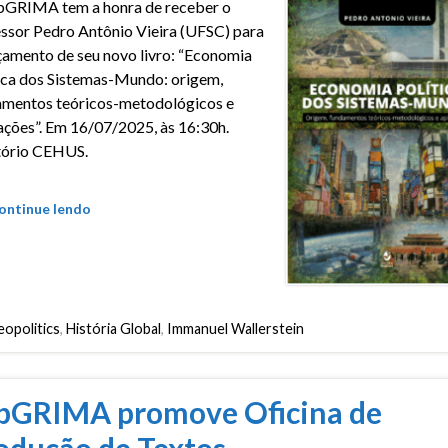
bGRIMA tem a honra de receber o
ssor Pedro Antônio Vieira (UFSC) para
çamento de seu novo livro: “Economia
ica dos Sistemas-Mundo: origem,
amentos teóricos-metodológicos e
ações”. Em 16/07/2025, às 16:30h.
tório CEHUS.
ontinue lendo
opolitics
,
História Global
,
Immanuel Wallerstein
bGRIMA promove Oficina de
odução de Textos