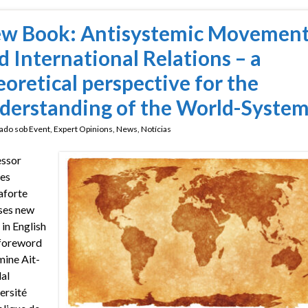
w Book: Antisystemic Movement
d International Relations – a
eoretical perspective for the
derstanding of the World-Syste
ado sob
Event
,
Expert Opinions
,
News
,
Notícias
essor
es
aforte
ses new
in English
 foreword
ine Ait-
al
ersité