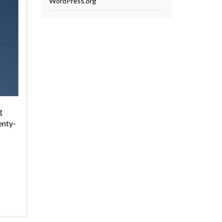
WordPress.org
g
enty-