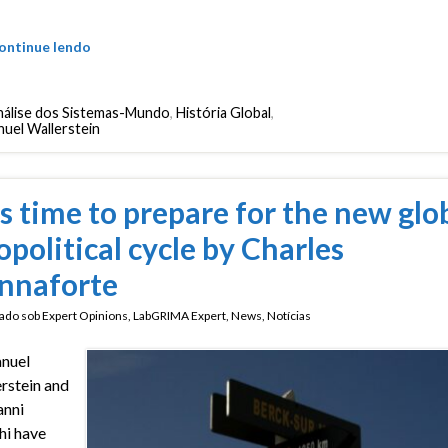
ontinue lendo
álise dos Sistemas-Mundo
,
História Global
,
uel Wallerstein
 is time to prepare for the new glo
opolitical cycle by Charles
nnaforte
ado sob
Expert Opinions
,
LabGRIMA Expert
,
News
,
Notícias
nuel
rstein and
anni
hi have