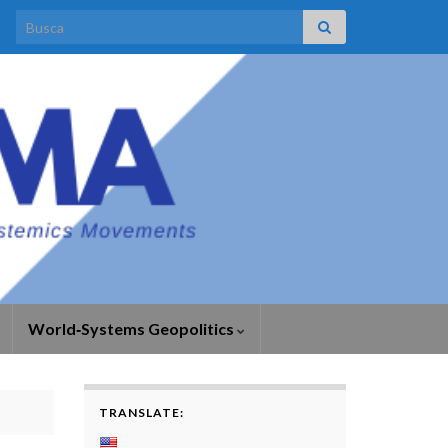
Search for:
World‑Systems Geopolitics
TRANSLATE: