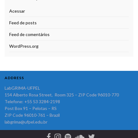
Acessar
Feed de posts
Feed de comentários
WordPress.org
ADDRESS
LabGRIMA-UFPEL
154 Alberto Rosa Street, Room 325 – ZIP Code 96010-770
Telefone: +55 53 3284-2198
Post Box 91 – Pelotas – RS
ZIP Code 96010-761 – Brazil
labgrima@ufpel.edu.br