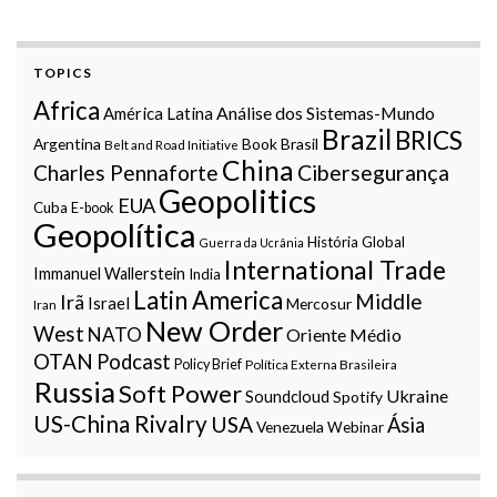
TOPICS
Africa
Análise dos Sistemas-Mundo
América Latina
Brazil
BRICS
Argentina
Book
Brasil
Belt and Road Initiative
China
Charles Pennaforte
Cibersegurança
Geopolitics
EUA
Cuba
E-book
Geopolítica
História Global
Guerra da Ucrânia
International Trade
Immanuel Wallerstein
India
Latin America
Middle
Irã
Israel
Mercosur
Iran
New Order
West
NATO
Oriente Médio
OTAN
Podcast
Policy Brief
Política Externa Brasileira
Russia
Soft Power
Ukraine
Soundcloud
Spotify
US-China Rivalry
USA
Ásia
Venezuela
Webinar