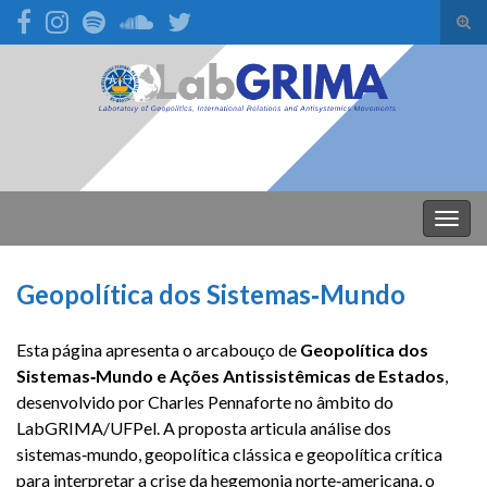
Alte
form
Search for:
de
pesq
Alter
nave
Geopolítica dos Sistemas‑Mundo
Esta página apresenta o arcabouço de
Geopolítica dos
Sistemas‑Mundo e Ações Antissistêmicas de Estados
,
desenvolvido por Charles Pennaforte no âmbito do
LabGRIMA/UFPel. A proposta articula análise dos
sistemas‑mundo, geopolítica clássica e geopolítica crítica
para interpretar a crise da hegemonia norte‑americana, o