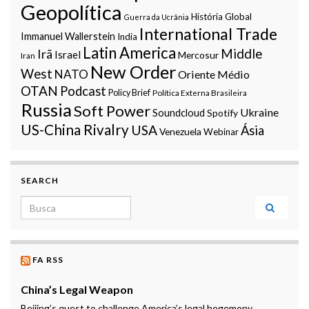
Geopolítica
História Global
Guerra da Ucrânia
International Trade
Immanuel Wallerstein
India
Latin America
Middle
Irã
Israel
Mercosur
Iran
New Order
West
NATO
Oriente Médio
OTAN
Podcast
Policy Brief
Política Externa Brasileira
Russia
Soft Power
Ukraine
Soundcloud
Spotify
US-China Rivalry
USA
Ásia
Venezuela
Webinar
SEARCH
Search for:
FA RSS
China’s Legal Weapon
Beijing’s quest to challenge America’s legal hegemony.