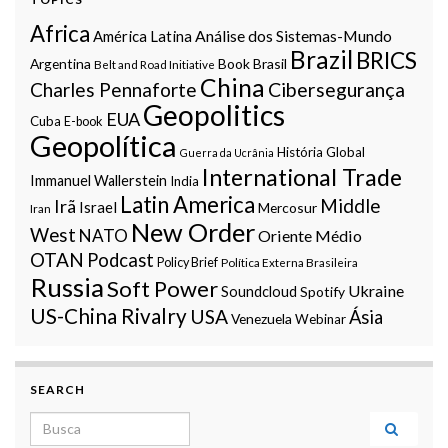
Africa
Análise dos Sistemas-Mundo
América Latina
Brazil
BRICS
Argentina
Book
Brasil
Belt and Road Initiative
China
Charles Pennaforte
Cibersegurança
Geopolitics
EUA
Cuba
E-book
Geopolítica
História Global
Guerra da Ucrânia
International Trade
Immanuel Wallerstein
India
Latin America
Middle
Irã
Israel
Mercosur
Iran
New Order
West
NATO
Oriente Médio
OTAN
Podcast
Policy Brief
Política Externa Brasileira
Russia
Soft Power
Ukraine
Soundcloud
Spotify
US-China Rivalry
USA
Ásia
Venezuela
Webinar
SEARCH
Search for: