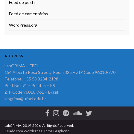
Feed de posts
Feed de comentários
WordPress.org
ADDRESS
LabGRIMA-UFPEL
154 Alberto Rosa Street, Room 325 – ZIP Code 96010-770
Telefone: +55 53 3284-2198
Post Box 91 – Pelotas – RS
ZIP Code 96010-761 – Brazil
labgrima@ufpel.edu.br
LabGRIMA, 2019-2026. All Rights Reserved.
Criado com
WordPress
. Tema
Graphene
.