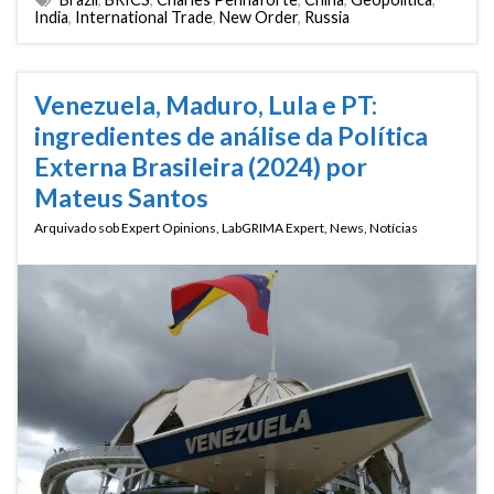
India
,
International Trade
,
New Order
,
Russia
Venezuela, Maduro, Lula e PT:
ingredientes de análise da Política
Externa Brasileira (2024) por
Mateus Santos
Arquivado sob
Expert Opinions
,
LabGRIMA Expert
,
News
,
Notícias