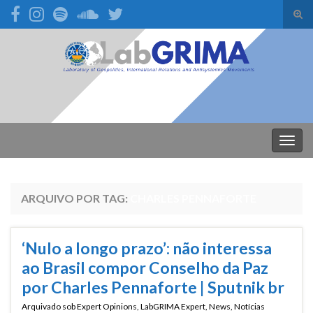
Alte
form
Search for:
de
pesq
Alter
nave
ARQUIVO POR TAG:
CHARLES PENNAFORTE
‘Nulo a longo prazo’: não interessa
ao Brasil compor Conselho da Paz
por Charles Pennaforte | Sputnik br
Arquivado sob
Expert Opinions
,
LabGRIMA Expert
,
News
,
Notícias