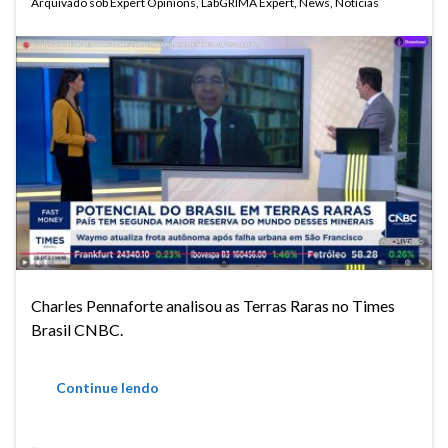
Arquivado sob
Expert Opinions
,
LabGRIMA Expert
,
News
,
Notícias
Charles Pennaforte analisou as Terras Raras no Times
Brasil CNBC.
Continue lendo