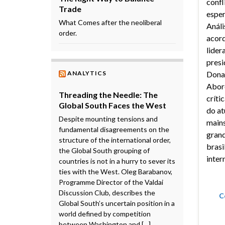
confl
Trade
esper
What Comes after the neoliberal
Análi
order.
acord
lider
presi
ANALYTICS
Dona
Abor
Threading the Needle: The
crític
Global South Faces the West
do at
Despite mounting tensions and
main
fundamental disagreements on the
grand
structure of the international order,
brasi
the Global South grouping of
inter
countries is not in a hurry to sever its
ties with the West. Oleg Barabanov,
Programme Director of the Valdai
Discussion Club, describes the
C
Global South’s uncertain position in a
world defined by competition
between Washington and […]