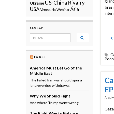
grand
US-China Rivalry
Ukraine
brasi
USA
Ásia
Venezuela
Webinar
inter
SEARCH
Search for:
C
Ge
FA RSS
Podc
America Must Let Go of the
Middle East
Ca
The Failed Iran war should spur a
long-overdue withdrawal.
EP
Why We Should Fight
Arquiv
And where Trump went wrong.
Gaza
The Right Way to Balance