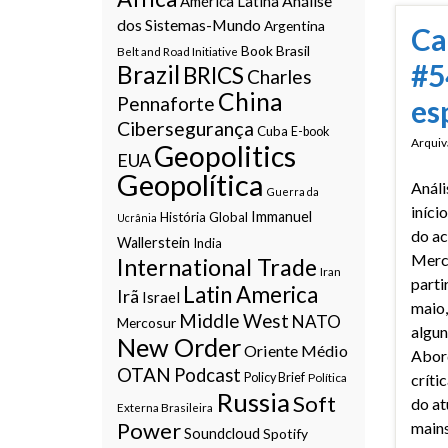
Análise
América Latina
dos Sistemas-Mundo
Argentina
Ca
Book
Brasil
Belt and Road Initiative
#5
Brazil
BRICS
Charles
China
Pennaforte
es
Cibersegurança
Cuba
E-book
Arquiv
Geopolitics
EUA
Geopolítica
Análi
Guerra da
iníci
Immanuel
História Global
Ucrânia
do a
Wallerstein
India
Merc
International Trade
Iran
parti
Latin America
Irã
Israel
maio,
Middle West
NATO
Mercosur
algun
New Order
Oriente Médio
Abor
OTAN
Podcast
Policy Brief
Política
crític
Russia
Soft
do at
Externa Brasileira
Power
main
Soundcloud
Spotify