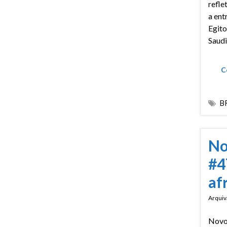
refle
a ent
Egito
Saudi
C
B
No
#4
af
Arquiv
Novo