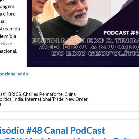
dagem
a e fora
ual
stream da
e mídia
leira e
nacional.
ontinue lendo
azil
,
BRICS
,
Charles Pennaforte
,
China
,
lítica
,
India
,
International Trade
,
New Order
,
a
isódio #48 Canal PodCast