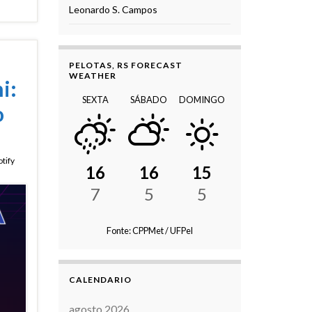
Leonardo S. Campos
PELOTAS, RS FORECAST
WEATHER
i:
SEXTA
SÁBADO
DOMINGO
o
tify
16
16
15
7
5
5
Fonte: CPPMet / UFPel
CALENDARIO
agosto 2026