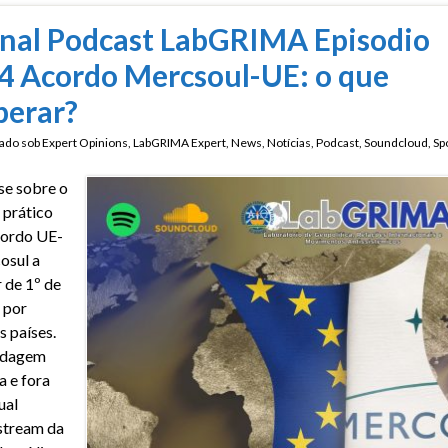
nal Podcast LabGRIMA Episodio
4 Acordo Mercsoul-UE: o que
perar?
ado sob
Expert Opinions
,
LabGRIMA Expert
,
News
,
Notícias
,
Podcast
,
Soundcloud
,
Spo
se sobre o
o prático
cordo UE-
osul a
r de 1º de
 por
s países.
dagem
a e fora
ual
stream da