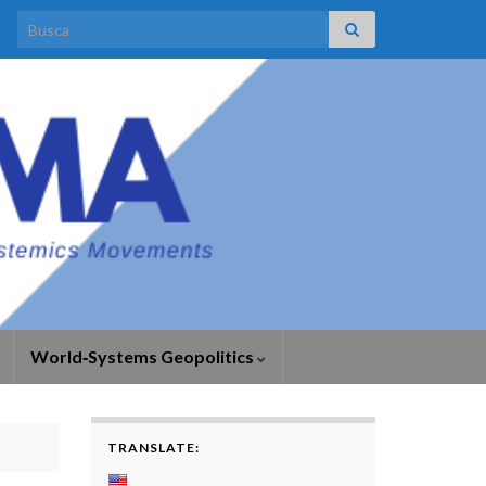
Search for:
World‑Systems Geopolitics
TRANSLATE: