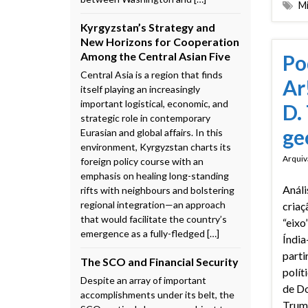
M
Kyrgyzstan’s Strategy and
New Horizons for Cooperation
Among the Central Asian Five
Po
Central Asia is a region that finds
Ar
itself playing an increasingly
important logistical, economic, and
D.
strategic role in contemporary
ge
Eurasian and global affairs. In this
environment, Kyrgyzstan charts its
Arquiv
foreign policy course with an
emphasis on healing long-standing
Análi
rifts with neighbours and bolstering
regional integration—an approach
criaç
that would facilitate the country’s
“eixo
emergence as a fully-fledged […]
Índia
parti
The SCO and Financial Security
polít
Despite an array of important
de D
accomplishments under its belt, the
Trum