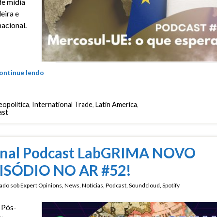
e mídia
leira e
nacional.
ontinue lendo
opolítica
,
International Trade
,
Latin America
,
ast
nal Podcast LabGRIMA NOVO
ISÓDIO NO AR #52!
ado sob
Expert Opinions
,
News
,
Notícias
,
Podcast
,
Soundcloud
,
Spotify
 Pós-