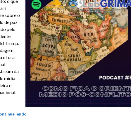
ito: o que
ar?
se sobre o
o de paz
ado pelo
dente
ld Trump.
dagem
a e fora
ual
stream da
e mídia
leira e
nacional.
ontinue lendo