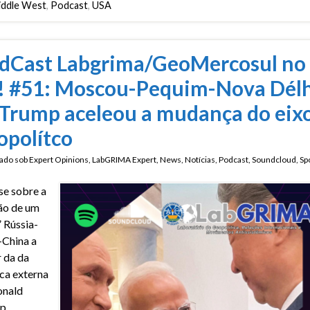
iddle West
,
Podcast
,
USA
dCast Labgrima/GeoMercosul no
! #51: Moscou-Pequim-Nova Délh
 Trump aceleou a mudança do eix
opolítco
ado sob
Expert Opinions
,
LabGRIMA Expert
,
News
,
Notícias
,
Podcast
,
Soundcloud
,
Spo
se sobre a
ão de um
” Rússia-
-China a
r da da
ica externa
onald
p.