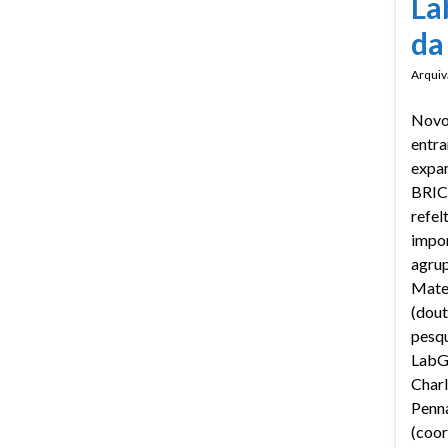
La
da
Arquiv
Novo
entra
expa
BRIC
refel
impor
agru
Mate
(dout
pesqu
LabG
Charl
Penn
(coor