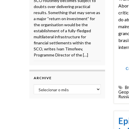
SCO routinely becomes subject to
Abor
doubts over delivering practical
crític
results. Something that may serve as
a major “return on investment” for
do at
the organisation would be the
main
establishment of a fully-fledged
grand
multilateral infrastructure for
brasi
financial settlements within the
inter
SCO, writes Ivan Timofeev,
Programme Director of the […]
C
ARCHIVE
Archive
Br
Geopo
Russi
Ep