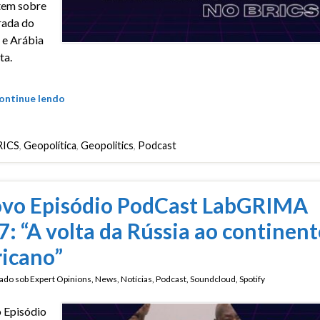
tem sobre
rada do
 e Arábia
ta.
ontinue lendo
RICS
,
Geopolítica
,
Geopolitics
,
Podcast
vo Episódio PodCast LabGRIMA
7: “A volta da Rússia ao continent
ricano”
ado sob
Expert Opinions
,
News
,
Notícias
,
Podcast
,
Soundcloud
,
Spotify
 Episódio