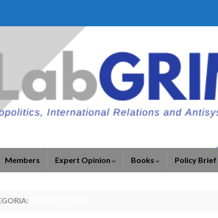
Members
Expert Opinion
Books
Policy Brief
EGORIA:
SOUNDCLOUD