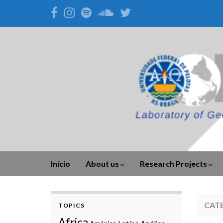
Início
About us
Research Projects
CAT
TOPICS
Africa