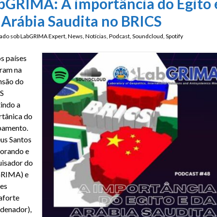
bGRIMA: A importância do Egito 
 Arábia Saudita no BRICS
ado sob
LabGRIMA Expert
,
News
,
Notícias
,
Podcast
,
Soundcloud
,
Spotify
s países
ram na
nsão do
S
tindo a
tânica do
pamento.
us Santos
orando e
isador do
RIMA) e
es
aforte
denador),