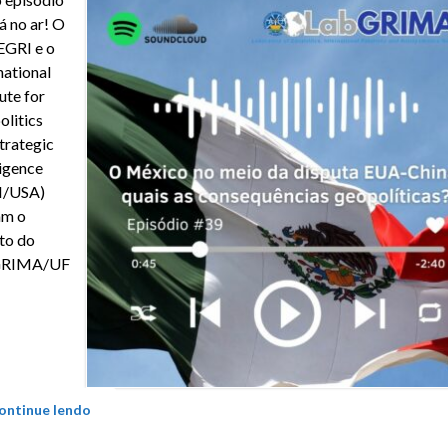
tá no ar! O
GRI e o
national
tute for
litics
trategic
ligence
I/USA)
am o
to do
GRIMA/UF
ontinue lendo