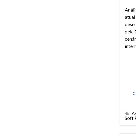
Análi
atual
dese
pela 
cenár
inter
C
Ás
Soft 