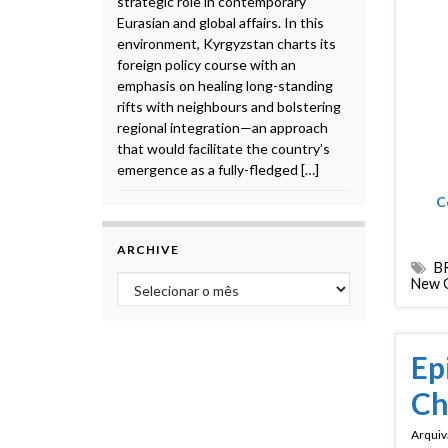
strategic role in contemporary
Eurasian and global affairs. In this
environment, Kyrgyzstan charts its
foreign policy course with an
emphasis on healing long-standing
rifts with neighbours and bolstering
regional integration—an approach
that would facilitate the country’s
emergence as a fully-fledged […]
C
ARCHIVE
B
Archive
New 
Ep
Ch
Arquiv