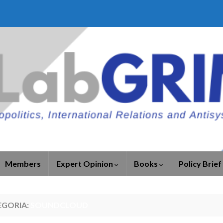
Members
Expert Opinion
Books
Policy Brief
EGORIA:
SOUNDCLOUD