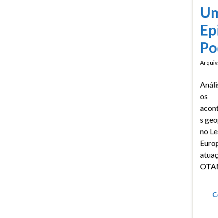
Um
Ep
Po
Arquiv
Análi
os
acon
s geo
no Le
Europ
atuaç
OTA
C