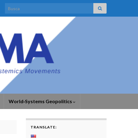
Search for:
World‑Systems Geopolitics
TRANSLATE: