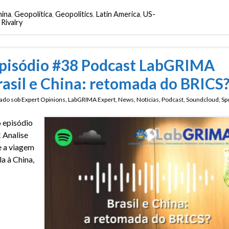
ina
,
Geopolítica
,
Geopolitics
,
Latin America
,
US-
Rivalry
pisódio #38 Podcast LabGRIMA
rasil e China: retomada do BRICS
ado sob
Expert Opinions
,
LabGRIMA Expert
,
News
,
Notícias
,
Podcast
,
Soundcloud
,
Spo
 episódio
! Analise
 a viagem
la à China,