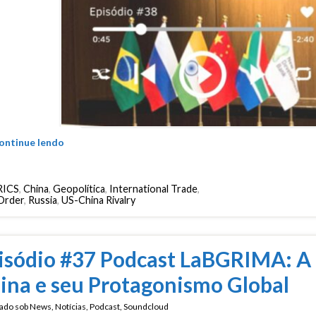
ontinue lendo
RICS
,
China
,
Geopolítica
,
International Trade
,
Order
,
Russia
,
US-China Rivalry
isódio #37 Podcast LaBGRIMA: A
ina e seu Protagonismo Global
ado sob
News
,
Notícias
,
Podcast
,
Soundcloud