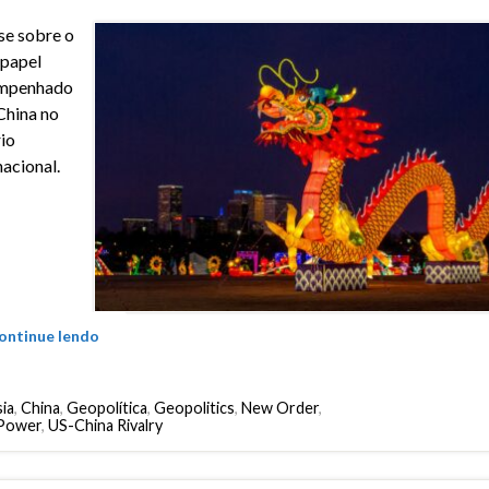
se sobre o
 papel
mpenhado
China no
io
nacional.
ontinue lendo
ia
,
China
,
Geopolítica
,
Geopolitics
,
New Order
,
Power
,
US-China Rivalry