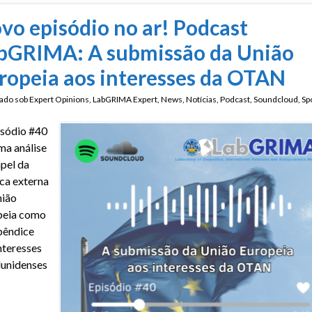
vo episódio no ar! Podcast
bGRIMA: A submissão da União
ropeia aos interesses da OTAN
ado sob
Expert Opinions
,
LabGRIMA Expert
,
News
,
Notícias
,
Podcast
,
Soundcloud
,
Spo
sódio #40
ma análise
pel da
ica externa
nião
peia como
pêndice
nteresses
unidenses