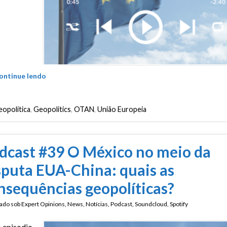
ontinue lendo
opolítica
,
Geopolitics
,
OTAN
,
União Europeia
dcast #39 O México no meio da
sputa EUA-China: quais as
nsequências geopolíticas?
ado sob
Expert Opinions
,
News
,
Notícias
,
Podcast
,
Soundcloud
,
Spotify
 episodio