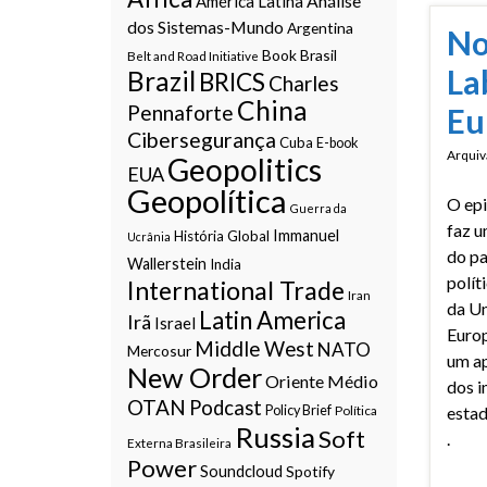
Análise
América Latina
dos Sistemas-Mundo
Argentina
No
Book
Brasil
Belt and Road Initiative
La
Brazil
BRICS
Charles
China
Pennaforte
Eu
Cibersegurança
Cuba
E-book
Arquiv
Geopolitics
EUA
Geopolítica
O epi
Guerra da
faz u
Immanuel
História Global
Ucrânia
do pa
Wallerstein
India
polít
International Trade
Iran
da U
Latin America
Irã
Israel
Euro
Middle West
NATO
Mercosur
um a
New Order
Oriente Médio
dos i
OTAN
Podcast
Policy Brief
Política
estad
Russia
Soft
.
Externa Brasileira
Power
Soundcloud
Spotify