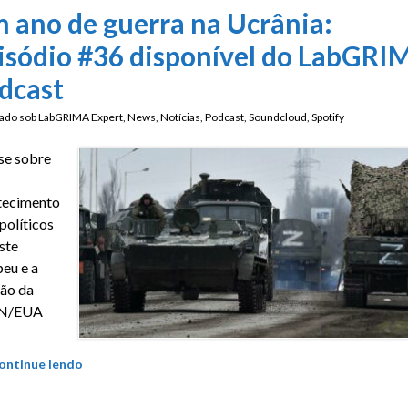
 ano de guerra na Ucrânia:
isódio #36 disponível do LabGRI
dcast
ado sob
LabGRIMA Expert
,
News
,
Notícias
,
Podcast
,
Soundcloud
,
Spotify
se sobre
tecimento
políticos
ste
eu e a
ão da
N/EUA
ontinue lendo