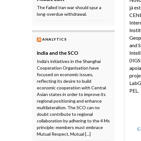
já es
The Failed Iran war should spur a
long-overdue withdrawal.
CENE
Inter
Insti
Geopo
ANALYTICS
and S
India and the SCO
Intel
(IIGS
India’s initiatives in the Shanghai
apoi
Cooperation Organisation have
focused on economic issues,
proje
reflecting its desire to build
Lab
economic cooperation with Central
PEL.
Asian states in order to improve its
regional positioning and enhance
multilateralism. The SCO can no
doubt contribute to regional
collaboration by adhering to the 4 Ms
principle: members must embrace
C
Mutual Respect, Mutual […]