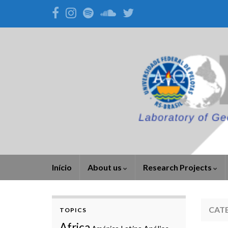
Início
About us
Research Projects
CAT
TOPICS
Africa