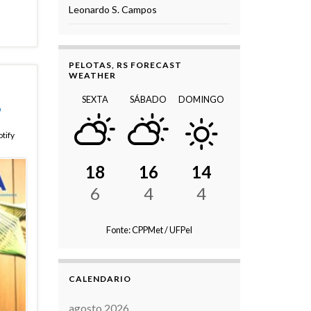
Leonardo S. Campos
PELOTAS, RS FORECAST
WEATHER
SEXTA
SÁBADO
DOMINGO
?
tify
18
16
14
6
4
4
Fonte: CPPMet / UFPel
CALENDARIO
agosto 2026