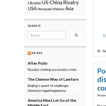
US-China Rivalry
Ukraine
USA
Ásia
Venezuela
Webinar
SEARCH
Search for:
C
Ge
FA RSS
After Putin
Po
Russia’s coming succession crisis.
di
The Chinese Way of Lawfare
Beijing’s quest to challenge
co
America’s legal hegemony.
Arquiv
America Must Let Go of the
Middle East
Novo