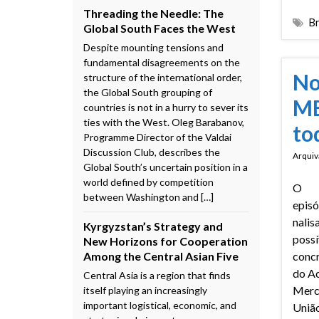
Threading the Needle: The
Br
Global South Faces the West
Despite mounting tensions and
fundamental disagreements on the
No
structure of the international order,
the Global South grouping of
ME
countries is not in a hurry to sever its
ties with the West. Oleg Barabanov,
to
Programme Director of the Valdai
Discussion Club, describes the
Arquiv
Global South’s uncertain position in a
world defined by competition
O
between Washington and […]
episó
nalisa
Kyrgyzstan’s Strategy and
possí
New Horizons for Cooperation
Among the Central Asian Five
concr
do A
Central Asia is a region that finds
Merc
itself playing an increasingly
important logistical, economic, and
União