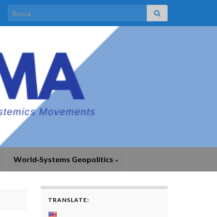
Search for:
World‑Systems Geopolitics
TRANSLATE: