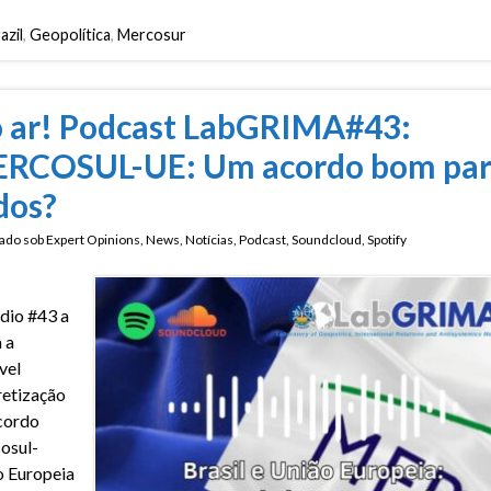
azil
,
Geopolítica
,
Mercosur
 ar! Podcast LabGRIMA#43:
RCOSUL-UE: Um acordo bom pa
dos?
ado sob
Expert Opinions
,
News
,
Notícias
,
Podcast
,
Soundcloud
,
Spotify
dio #43 a
 a
vel
etização
cordo
osul-
 Europeia