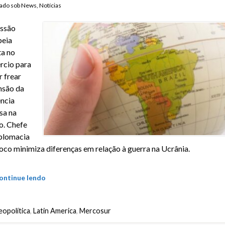
ado sob
News
,
Notícias
ssão
peia
a no
rcio para
r frear
nsão da
ência
sa na
o. Chefe
plomacia
oco minimiza diferenças em relação à guerra na Ucrânia.
ontinue lendo
opolítica
,
Latin America
,
Mercosur