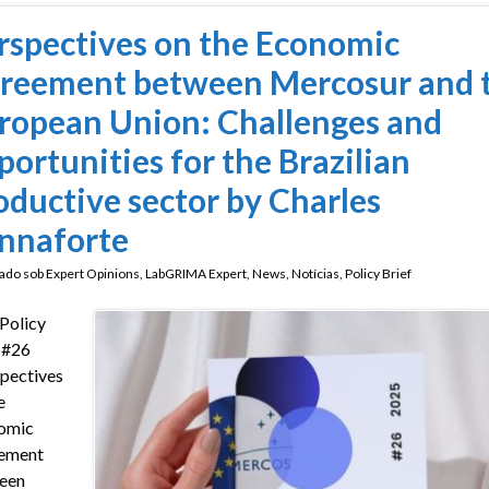
rspectives on the Economic
reement between Mercosur and 
ropean Union: Challenges and
portunities for the Brazilian
oductive sector by Charles
nnaforte
ado sob
Expert Opinions
,
LabGRIMA Expert
,
News
,
Notícias
,
Policy Brief
Policy
 #26
pectives
e
omic
ement
een