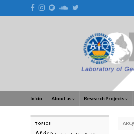
Início
About us
Research Projects
ARQ
TOPICS
Africa