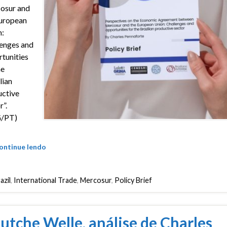
osur and
uropean
:
enges and
tunities
he
lian
ctive
r”.
/PT)
ontinue lendo
azil
,
International Trade
,
Mercosur
,
Policy Brief
utche Welle, análise de Charles