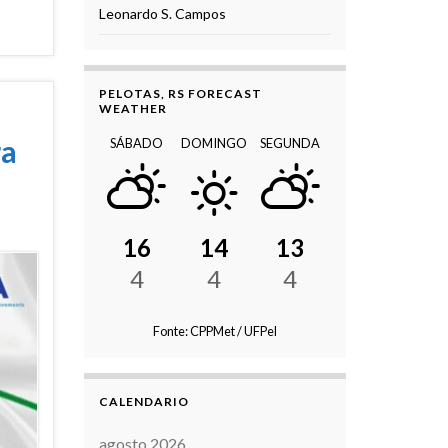
Leonardo S. Campos
PELOTAS, RS FORECAST
WEATHER
ra
SÁBADO
DOMINGO
SEGUNDA
16
14
13
4
4
4
Fonte: CPPMet / UFPel
CALENDARIO
agosto 2026