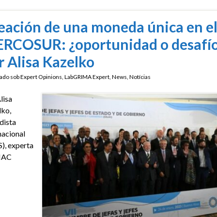
eación de una moneda única en e
RCOSUR: ¿oportunidad o desafí
r Alisa Kazelko
ado sob
Expert Opinions
,
LabGRIMA Expert
,
News
,
Notícias
lisa
ko,
dista
nacional
), experta
RIAC