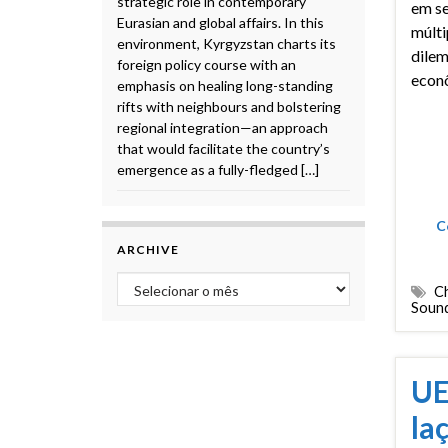
strategic role in contemporary
em s
Eurasian and global affairs. In this
múlti
environment, Kyrgyzstan charts its
dile
foreign policy course with an
econ
emphasis on healing long-standing
rifts with neighbours and bolstering
regional integration—an approach
that would facilitate the country’s
emergence as a fully-fledged […]
C
ARCHIVE
Archive
Ch
Soun
UE
la