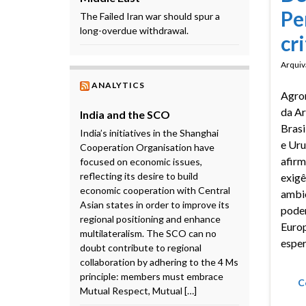
Pe
The Failed Iran war should spur a
long-overdue withdrawal.
cr
Arquiv
ANALYTICS
Agro
da Ar
India and the SCO
Brasi
India’s initiatives in the Shanghai
e Uru
Cooperation Organisation have
afir
focused on economic issues,
reflecting its desire to build
exigê
economic cooperation with Central
ambi
Asian states in order to improve its
podem
regional positioning and enhance
Europ
multilateralism. The SCO can no
esper
doubt contribute to regional
collaboration by adhering to the 4 Ms
principle: members must embrace
C
Mutual Respect, Mutual […]