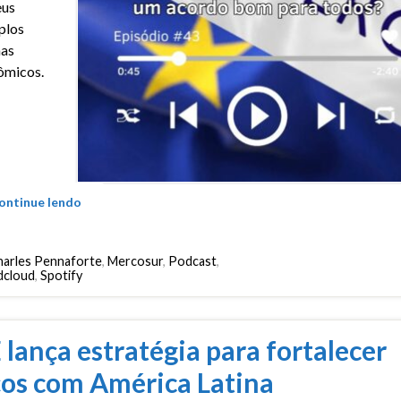
eus
plos
mas
ômicos.
ontinue lendo
arles Pennaforte
,
Mercosur
,
Podcast
,
dcloud
,
Spotify
 lança estratégia para fortalecer
ços com América Latina