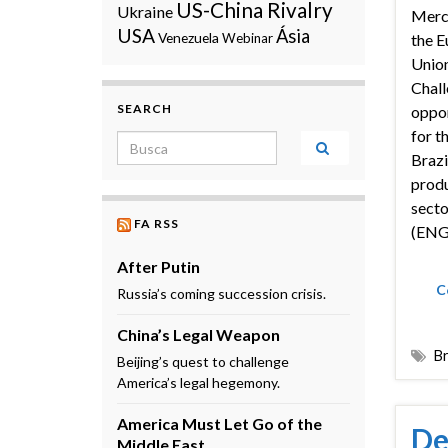
US-China Rivalry
Ukraine
Merc
USA
Ásia
Venezuela
Webinar
the E
Union
Chall
SEARCH
oppor
for t
Search for:
Brazi
produ
secto
FA RSS
(ENG
After Putin
C
Russia’s coming succession crisis.
China’s Legal Weapon
Br
Beijing’s quest to challenge
America’s legal hegemony.
America Must Let Go of the
De
Middle East