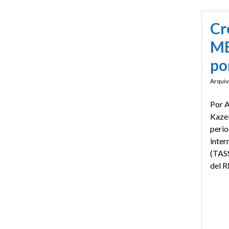
Cr
ME
po
Arquiv
Por A
Kazel
perio
inter
(TASS
del 