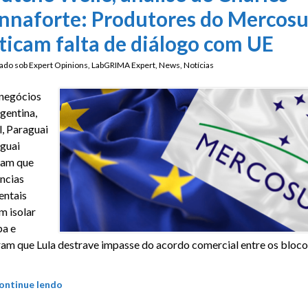
nnaforte: Produtores do Mercosu
iticam falta de diálogo com UE
ado sob
Expert Opinions
,
LabGRIMA Expert
,
News
,
Notícias
negócios
gentina,
l, Paraguai
guai
mam que
ncias
entais
 isolar
a e
am que Lula destrave impasse do acordo comercial entre os bloco
ontinue lendo