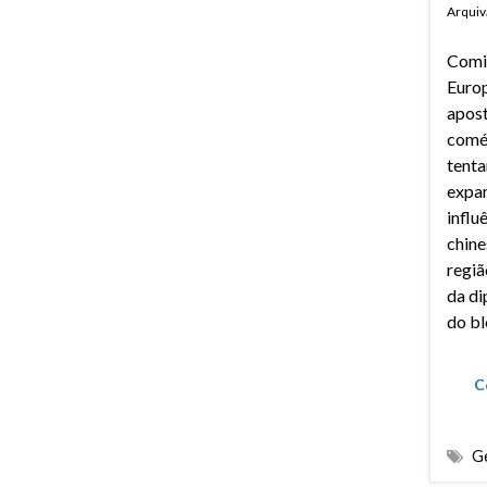
Arquiv
Comi
Euro
apost
comé
tenta
expa
influ
chine
regiã
da di
do bl
C
Ge