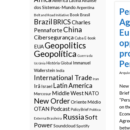
Análise
América Latina
dos Sistemas-Mundo
Argentina
Pe
Book
Brasil
Belt and Road Initiative
Ag
Brazil
BRICS
Charles
China
Pennaforte
Eu
Cibersegurança
Cuba
E-book
op
Geopolitics
EUA
pr
Geopolítica
Guerra da
Pe
Immanuel
História Global
Ucrânia
Wallerstein
India
Arquiv
International Trade
Iran
Latin America
Irã
New 
Israel
Middle West
Brief
NATO
Mercosur
New Order
“Pers
Oriente Médio
on th
OTAN
Podcast
Policy Brief
Política
Econ
Russia
Soft
Externa Brasileira
Agre
Power
Soundcloud
Spotify
betw