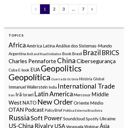
1
2
3
…
7
TOPICS
Africa
Análise dos Sistemas-Mundo
América Latina
Brazil
BRICS
Argentina
Book
Brasil
Belt and Road Initiative
China
Charles Pennaforte
Cibersegurança
Geopolitics
EUA
Cuba
E-book
Geopolítica
História Global
Guerra da Ucrânia
International Trade
Immanuel Wallerstein
India
Latin America
Middle
Irã
Israel
Mercosur
Iran
New Order
West
NATO
Oriente Médio
OTAN
Podcast
Policy Brief
Política Externa Brasileira
Russia
Soft Power
Ukraine
Soundcloud
Spotify
US-China Rivalry
USA
Ásia
Venezuela
Webinar