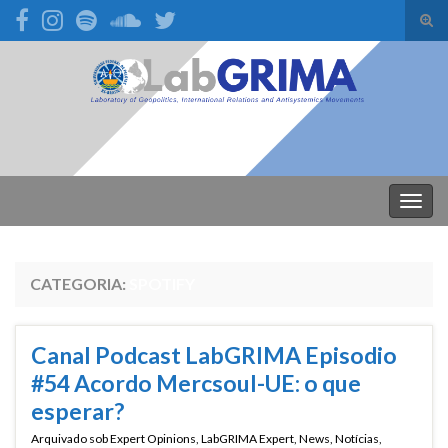
Alte
form
Search for:
de
pesq
Alter
nave
CATEGORIA:
SPOTIFY
Canal Podcast LabGRIMA Episodio
#54 Acordo Mercsoul-UE: o que
esperar?
Arquivado sob
Expert Opinions
,
LabGRIMA Expert
,
News
,
Notícias
,