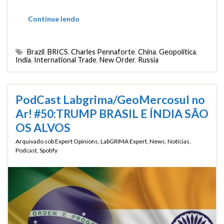
Continue lendo
Brazil
,
BRICS
,
Charles Pennaforte
,
China
,
Geopolítica
,
India
,
International Trade
,
New Order
,
Russia
PodCast Labgrima/GeoMercosul no
Ar! #50:TRUMP BRASIL E ÍNDIA SÃO
OS ALVOS
Arquivado sob
Expert Opinions
,
LabGRIMA Expert
,
News
,
Notícias
,
Podcast
,
Spotify