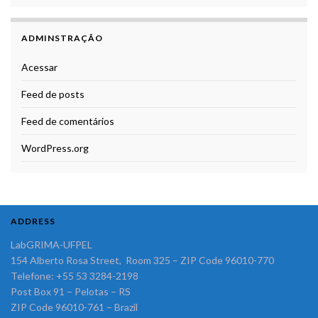
ADMINSTRAÇÃO
Acessar
Feed de posts
Feed de comentários
WordPress.org
ADDRESS
LabGRIMA-UFPEL
154 Alberto Rosa Street, Room 325 – ZIP Code 96010-770
Telefone: +55 53 3284-2198
Post Box 91 – Pelotas – RS
ZIP Code 96010-761 – Brazil