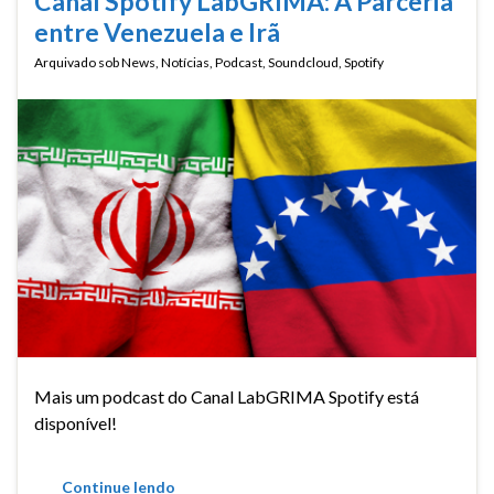
Canal Spotify LabGRIMA: A Parceria
entre Venezuela e Irã
Arquivado sob
News
,
Notícias
,
Podcast
,
Soundcloud
,
Spotify
Mais um podcast do Canal LabGRIMA Spotify está
disponível!
Continue lendo