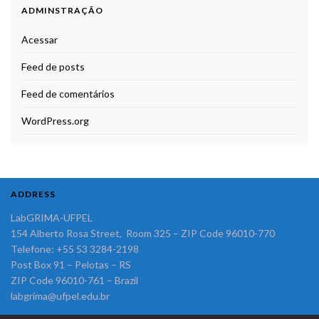
ADMINSTRAÇÃO
Acessar
Feed de posts
Feed de comentários
WordPress.org
ADDRESS
LabGRIMA-UFPEL
154 Alberto Rosa Street, Room 325 – ZIP Code 96010-770
Telefone: +55 53 3284-2198
Post Box 91 – Pelotas – RS
ZIP Code 96010-761 – Brazil
labgrima@ufpel.edu.br