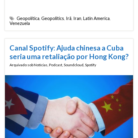
Geopolítica
,
Geopolitics
,
Irã
,
Iran
,
Latin America
,
Venezuela
Canal Spotify: Ajuda chinesa a Cuba
seria uma retaliação por Hong Kong?
Arquivado sob
Notícias
,
Podcast
,
Soundcloud
,
Spotify