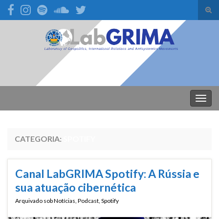
Alte
form
Search for:
de
pesq
Alter
nave
CATEGORIA:
SPOTIFY
Canal LabGRIMA Spotify: A Rússia e
sua atuação cibernética
Arquivado sob
Notícias
,
Podcast
,
Spotify