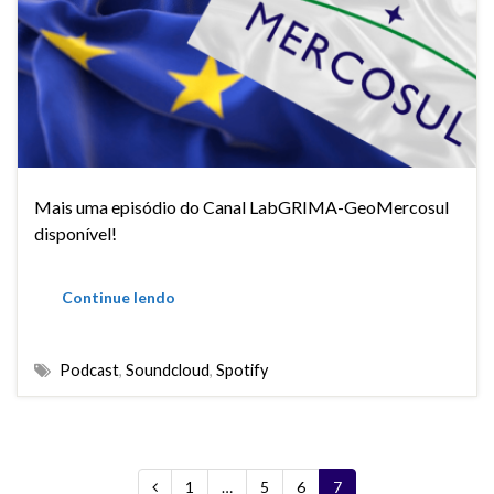
Mais uma episódio do Canal LabGRIMA-GeoMercosul
disponível!
Continue lendo
Podcast
,
Soundcloud
,
Spotify
1
…
5
6
7