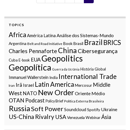
TOPICS
Africa
Análise dos Sistemas-Mundo
América Latina
Brazil
BRICS
Argentina
Book
Brasil
Belt and Road Initiative
China
Charles Pennaforte
Cibersegurança
Geopolitics
EUA
Cuba
E-book
Geopolítica
História Global
Guerra da Ucrânia
International Trade
Immanuel Wallerstein
India
Latin America
Middle
Irã
Israel
Mercosur
Iran
New Order
West
NATO
Oriente Médio
OTAN
Podcast
Policy Brief
Política Externa Brasileira
Russia
Soft Power
Ukraine
Soundcloud
Spotify
US-China Rivalry
USA
Ásia
Venezuela
Webinar