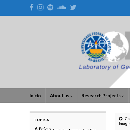
Início
About us
Research Projects
Ca
TOPICS
image
Africa