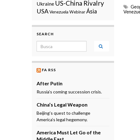
US-China Rivalry
Ukraine
Geop
USA
Ásia
Venezuela
Venezue
Webinar
SEARCH
Search for:
FA RSS
After Putin
Russia’s coming succession crisis.
China’s Legal Weapon
Beijing’s quest to challenge
America’s legal hegemony.
America Must Let Go of the
Middle East