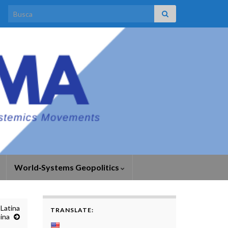
Search for:
World‑Systems Geopolitics
Latina
TRANSLATE:
ina