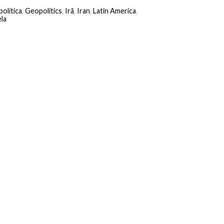
olítica
,
Geopolitics
,
Irã
,
Iran
,
Latin America
,
la