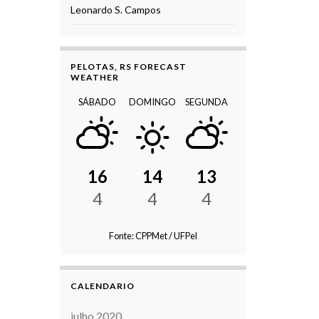
Leonardo S. Campos
PELOTAS, RS FORECAST
WEATHER
SÁBADO
DOMINGO
SEGUNDA
16
14
13
4
4
4
Fonte: CPPMet / UFPel
CALENDARIO
julho 2020