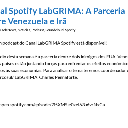
al Spotify LabGRIMA: A Parceria
re Venezuela e Irã
o sob
News
,
Notícias
,
Podcast
,
Soundcloud
,
Spotify
 podcast do Canal LabGRIMA Spotify está disponível!
dio desta semana é a parceria dentre dois inimigos dos EUA: Vene
Os países estão juntando forças para enfrentar os efeitos econômic
s às suas economias. Para analisar o tema teremos coordenador 
cosul/ LabGRIMA, Charles Pennaforte.
/open.spotify.com/episode/7i5XMSie0xeI63u6vrNxCa