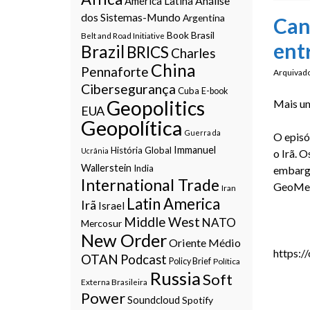
Análise
América Latina
dos Sistemas-Mundo
Argentina
Can
Book
Brasil
Belt and Road Initiative
ent
Brazil
BRICS
Charles
China
Pennaforte
Arquivad
Cibersegurança
Cuba
E-book
Geopolitics
Mais um
EUA
Geopolítica
Guerra da
O episó
Immanuel
História Global
Ucrânia
o Irã. 
Wallerstein
India
embargo
International Trade
GeoMer
Iran
Latin America
Irã
Israel
Middle West
NATO
Mercosur
New Order
Oriente Médio
https:/
OTAN
Podcast
Policy Brief
Política
Russia
Soft
Externa Brasileira
Power
Soundcloud
Spotify