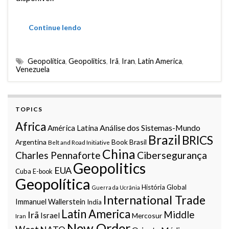
Continue lendo
Geopolítica
,
Geopolitics
,
Irã
,
Iran
,
Latin America
,
Venezuela
TOPICS
Africa
Análise dos Sistemas-Mundo
América Latina
Brazil
BRICS
Argentina
Book
Brasil
Belt and Road Initiative
China
Charles Pennaforte
Cibersegurança
Geopolitics
EUA
Cuba
E-book
Geopolítica
História Global
Guerra da Ucrânia
International Trade
Immanuel Wallerstein
India
Latin America
Middle
Irã
Israel
Mercosur
Iran
New Order