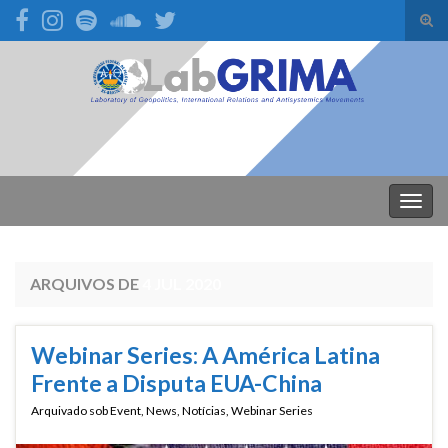
Alte
form
Search for:
de
pesq
Alter
nave
ARQUIVOS DE
4 JUL 2020
Webinar Series: A América Latina
Frente a Disputa EUA-China
Arquivado sob
Event
,
News
,
Notícias
,
Webinar Series