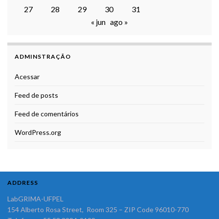
27
28
29
30
31
« jun
ago »
ADMINSTRAÇÃO
Acessar
Feed de posts
Feed de comentários
WordPress.org
ADDRESS
LabGRIMA-UFPEL
154 Alberto Rosa Street, Room 325 – ZIP Code 96010-770