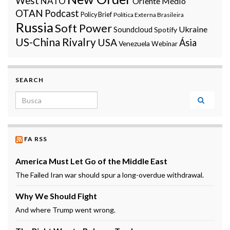
West
NATO
Oriente Médio
OTAN
Podcast
Policy Brief
Política Externa Brasileira
Russia
Soft Power
Ukraine
Soundcloud
Spotify
US-China Rivalry
USA
Ásia
Venezuela
Webinar
SEARCH
Search for:
FA RSS
America Must Let Go of the Middle East
The Failed Iran war should spur a long-overdue withdrawal.
Why We Should Fight
And where Trump went wrong.