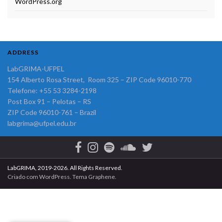
WordPress.org
ADDRESS
LabGRIMA-UFPEL
154 Alberto Rosa Street, Room 325 – ZIP Code 96010-770
Telefone: +55 53 3284-2198
Post Box 91 – Pelotas – RS
ZIP Code 96010-761 – Brazil
labgrima@ufpel.edu.br
LabGRIMA, 2019-2026. All Rights Reserved.
Criado com
WordPress
. Tema
Graphene
.