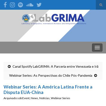
Alte
form
Search for:
de
pesq
Alter
nave
Canal Spotify LabGRIMA: A Parceria entre Venezuela e Irã
Webinar Series: As Perspectivas do Chile Pós-Pandemia
Webinar Series: A América Latina Frente a
Disputa EUA-China
Arquivado sob
Event
,
News
,
Notícias
,
Webinar Series