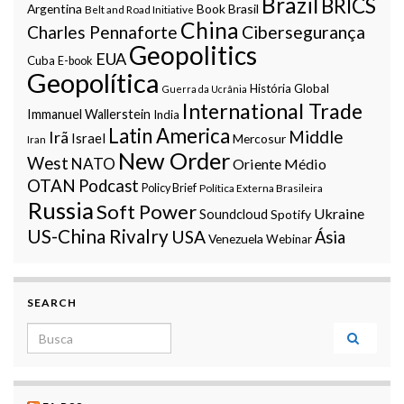
Brazil
BRICS
Argentina
Book
Brasil
Belt and Road Initiative
China
Charles Pennaforte
Cibersegurança
Geopolitics
EUA
Cuba
E-book
Geopolítica
História Global
Guerra da Ucrânia
International Trade
Immanuel Wallerstein
India
Latin America
Middle
Irã
Israel
Mercosur
Iran
New Order
West
NATO
Oriente Médio
OTAN
Podcast
Policy Brief
Política Externa Brasileira
Russia
Soft Power
Ukraine
Soundcloud
Spotify
US-China Rivalry
USA
Ásia
Venezuela
Webinar
SEARCH
Search for: