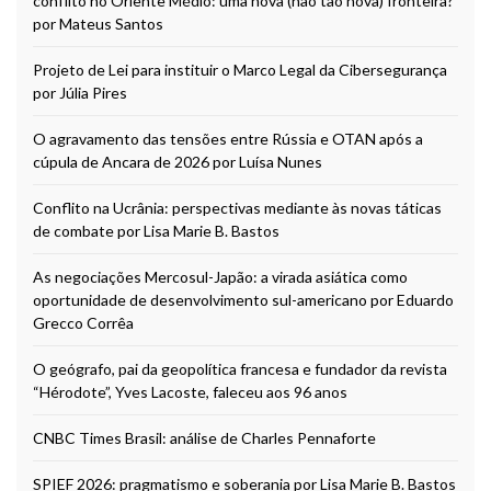
conflito no Oriente Médio: uma nova (não tão nova) fronteira?
por Mateus Santos
Projeto de Lei para instituir o Marco Legal da Cibersegurança
por Júlia Pires
O agravamento das tensões entre Rússia e OTAN após a
cúpula de Ancara de 2026 por Luísa Nunes
Conflito na Ucrânia: perspectivas mediante às novas táticas
de combate por Lisa Marie B. Bastos
As negociações Mercosul-Japão: a virada asiática como
oportunidade de desenvolvimento sul-americano por Eduardo
Grecco Corrêa
O geógrafo, pai da geopolítica francesa e fundador da revista
“Hérodote”, Yves Lacoste, faleceu aos 96 anos
CNBC Times Brasil: análise de Charles Pennaforte
SPIEF 2026: pragmatismo e soberania por Lisa Marie B. Bastos