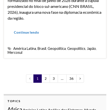
formalizado no final de junho de 2026 durante a cúpula
presidencial do bloco sul-americano (CNN BRASIL,
2026), inaugura uma nova fase na diplomacia econômica
da região.
Continue lendo
América Latina
,
Brasil
,
Geopolítica
,
Geopolitics
,
Japão
,
Mercosul
1
2
3
…
36
TOPICS
Africa
Análise dos Sistemas-Mundo
América Latina