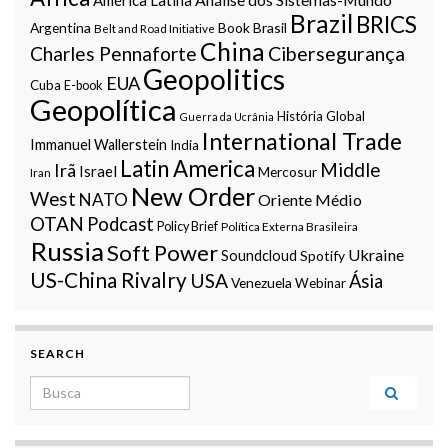
Brazil
BRICS
Argentina
Book
Brasil
Belt and Road Initiative
China
Charles Pennaforte
Cibersegurança
Geopolitics
EUA
Cuba
E-book
Geopolítica
História Global
Guerra da Ucrânia
International Trade
Immanuel Wallerstein
India
Latin America
Middle
Irã
Israel
Mercosur
Iran
New Order
West
NATO
Oriente Médio
OTAN
Podcast
Policy Brief
Política Externa Brasileira
Russia
Soft Power
Ukraine
Soundcloud
Spotify
US-China Rivalry
USA
Ásia
Venezuela
Webinar
SEARCH
Search for: