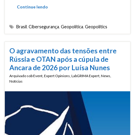
Continue lendo
Brasil
,
Cibersegurança
,
Geopolítica
,
Geopolitics
O agravamento das tensões entre
Rússia e OTAN após a cúpula de
Ancara de 2026 por Luísa Nunes
Arquivado sob
Event
,
Expert Opinions
,
LabGRIMA Expert
,
News
,
Notícias