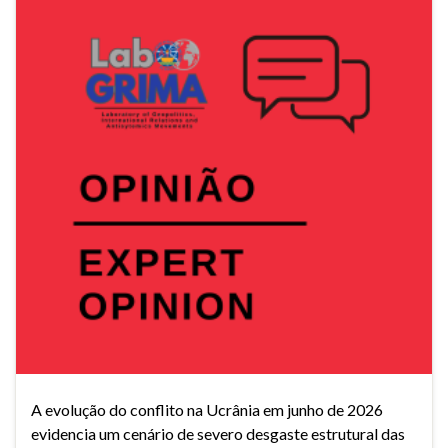
A evolução do conflito na Ucrânia em junho de 2026
evidencia um cenário de severo desgaste estrutural das