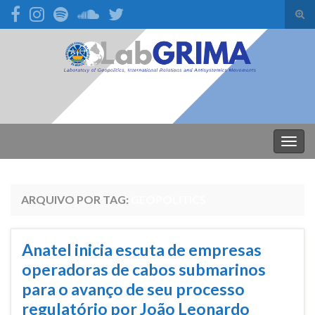
Alte
form
Search for:
de
pesq
Alter
nave
ARQUIVO POR TAG:
GEOPOLITICS
Anatel inicia escuta de empresas
operadoras de cabos submarinos
para o avanço de seu processo
regulatório por João Leonardo