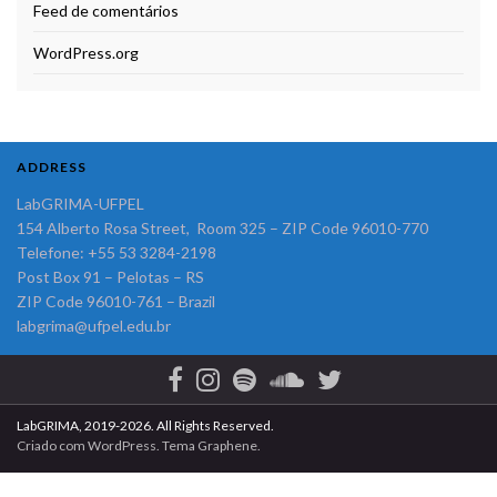
Feed de comentários
WordPress.org
ADDRESS
LabGRIMA-UFPEL
154 Alberto Rosa Street, Room 325 – ZIP Code 96010-770
Telefone: +55 53 3284-2198
Post Box 91 – Pelotas – RS
ZIP Code 96010-761 – Brazil
labgrima@ufpel.edu.br
LabGRIMA, 2019-2026. All Rights Reserved.
Criado com
WordPress
. Tema
Graphene
.