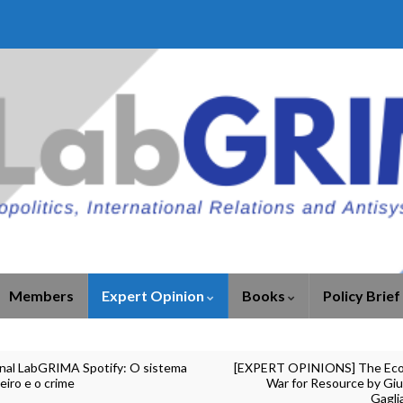
Members
Expert Opinion
Books
Policy Brief
nal LabGRIMA Spotify: O sistema
[EXPERT OPINIONS] The Ec
eiro e o crime
War for Resource by Gi
Gagli