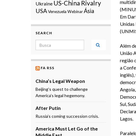
multidi
US-China Rivalry
Ukraine
(MINUSC
USA
Ásia
Venezuela
Webinar
Em Darf
Unidas 
(UNMIS
SEARCH
Search for:
Além de
União A
região 
a Confe
FA RSS
inglês)
China’s Legal Weapon
democra
Beijing’s quest to challenge
Angola,
America’s legal hegemony.
Democrá
Sul, Sud
After Putin
Declara
Russia’s coming succession crisis.
Lagos.
America Must Let Go of the
Paralel
Middle East