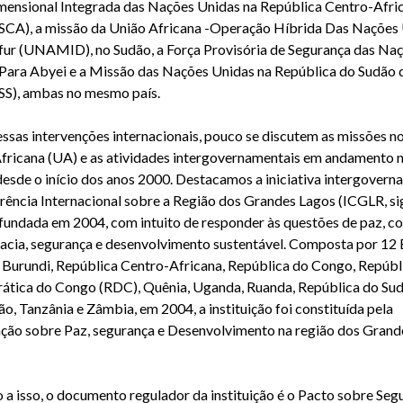
mensional Integrada das Nações Unidas na República Centro-Afri
A), a missão da União Africana -Operação Híbrida Das Nações
ur (UNAMID), no Sudão, a Força Provisória de Segurança das Na
Para Abyei e a Missão das Nações Unidas na República do Sudão d
S), ambas no mesmo país.
ssas intervenções internacionais, pouco se discutem as missões n
fricana (UA) e as atividades intergovernamentais em andamento 
desde o início dos anos 2000. Destacamos a iniciativa intergovern
rência Internacional sobre a Região dos Grandes Lagos (ICGLR, si
, fundada em 2004, com intuito de responder às questões de paz, con
cia, segurança e desenvolvimento sustentável. Composta por 12 
 Burundi, República Centro-Africana, República do Congo, Repúbl
tica do Congo (RDC), Quênia, Uganda, Ruanda, República do Su
ão, Tanzânia e Zâmbia, em 2004, a instituição foi constituída pela
ção sobre Paz, segurança e Desenvolvimento na região dos Grand
o a isso, o documento regulador da instituição é o Pacto sobre Seg