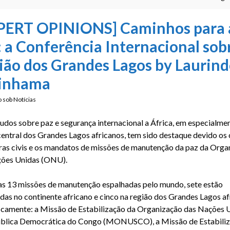
PERT OPINIONS] Caminhos para 
: a Conferência Internacional sob
ião dos Grandes Lagos by Laurin
inhama
o sob
Notícias
udos sobre paz e segurança internacional a África, em especialmen
central dos Grandes Lagos africanos, tem sido destaque devido os
ras civis e os mandatos de missões de manutenção da paz da Orga
ções Unidas (ONU).
as 13 missões de manutenção espalhadas pelo mundo, sete estão
adas no continente africano e cinco na região dos Grandes Lagos a
icamente: a Missão de Estabilização da Organização das Nações 
blica Democrática do Congo (MONUSCO), a Missão de Estabili