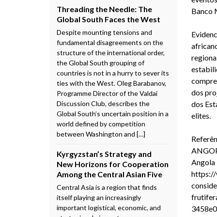
Threading the Needle: The
Banco M
Global South Faces the West
Despite mounting tensions and
Evidenc
fundamental disagreements on the
african
structure of the international order,
regionai
the Global South grouping of
estabil
countries is not in a hurry to sever its
compree
ties with the West. Oleg Barabanov,
dos pro
Programme Director of the Valdai
Discussion Club, describes the
dos Est
Global South’s uncertain position in a
elites.
world defined by competition
between Washington and […]
Referên
ANGOP. 
Kyrgyzstan’s Strategy and
Angola 
New Horizons for Cooperation
https:/
Among the Central Asian Five
conside
Central Asia is a region that finds
frutife
itself playing an increasingly
important logistical, economic, and
3458e07