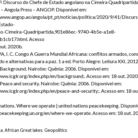
Discurso do Chefe de Estado angolano na Cimeira Quadripartida
a – Angola Press – ANGOP. Disponível em:
/www.angop.ao/angola/pt_pt/noticias/politica/2020/9/41/Discurs
Estado-
no-Cimeira-Quadripartida,901e86ec-9740-4b5e-a1e8-
b1cb17.html. Acesso
out. 2020b.
A, I. C. Congo A Guerra Mundial Africana: conflitos armados, con
o e alternativas para a paz. 1 a ed. Porto Alegre: Leitura XXI, 2012
Background. Nairobe: Quênia: 2006. Disponível em:
www.icglr.org/index.php/en/background;. Acesso em: 18 out. 2020
Peace and security. Nairobe: Quênia: 2006. Disponível em:
www.icglr.org/index.php/en/peace-and-security;. Acesso em: 18 ou
nations. Where we operate | united nations peacekeeping. Disponí
/peacekeeping.un.org/en/where-we-operate. Acesso em: 18 out. 2
ca
,
African Great lakes
,
Geopolitics