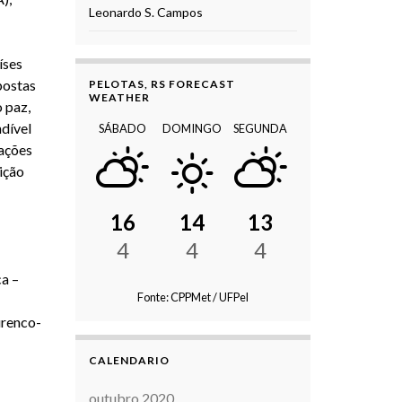
Leonardo S. Campos
íses
postas
PELOTAS, RS FORECAST
WEATHER
o paz,
dível
SÁBADO
DOMINGO
SEGUNDA
vações
ição
16
14
13
4
4
4
a –
Fonte: CPPMet / UFPel
urenco-
CALENDARIO
outubro 2020