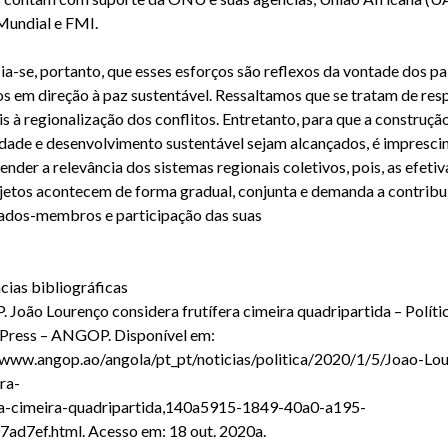
undial e FMI.
ia-se, portanto, que esses esforços são reflexos da vontade dos pa
os em direção à paz sustentável. Ressaltamos que se tratam de res
s à regionalização dos conflitos. Entretanto, para que a construçã
idade e desenvolvimento sustentável sejam alcançados, é imprescin
nder a relevância dos sistemas regionais coletivos, pois, as efeti
jetos acontecem de forma gradual, conjunta e demanda a contribu
ados-membros e participação das suas
cias bibliográficas
João Lourenço considera frutífera cimeira quadripartida – Polític
Press – ANGOP. Disponível em:
/www.angop.ao/angola/pt_pt/noticias/politica/2020/1/5/Joao-Lo
ra-
ra-cimeira-quadripartida,140a5915-1849-40a0-a195-
ad7ef.html. Acesso em: 18 out. 2020a.