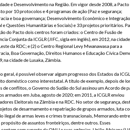
idade e Desenvolvimento na Região. Em vigor desde 2008, a Pacto
o por 10 protocolos e 4 programas de ação (Paz e segurança;
cia e boa governança; Desenvolvimento Econômico e Integraçã
l e Questões Humanitárias e Sociais) e 33 projetos prioritários. Pa
ção do Pacto dois centros foram criados: o Centro de Fusão de
ência Conjunta da ICGLR (JIFC, sigla em inglês), em 2012, na cidade
este da RDC; e (2) o Centro Regional Levy Mwanawasa para a
cia, Boa Governação, Direitos Humanos e Educação Cívica Demo
, na cidade de Lusaka, Zâmbia.
 geral, é possível observar algum progresso dos Estados da ICGL
to doméstico como interestatal. A título de exemplo, depois de l
s de conflitos, o Governo do Sudão do Sul assinou um Acordo de 
os armados em Juba, agosto de 2020; em 2011, a ICGLR enviou
dores Eleitorais na Zâmbia e na RDC. No setor de segurança, de
rojetos de desarmamento e repatriação de grupos armados, luta co
o ilegal de armas leves e crimes transnacionais, Memorando entre
 propósito de assuntos fronteiriços, dentre outros. Esses
 contam com suporte da ONU e suas agências, União Africana (UA