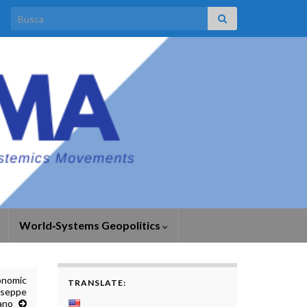
Search for:
World‑Systems Geopolitics
onomic
TRANSLATE:
useppe
ano