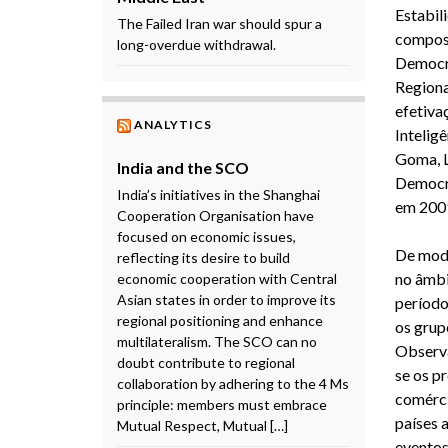
Estabil
The Failed Iran war should spur a
compost
long-overdue withdrawal.
Democra
Regiona
efetiva
ANALYTICS
Intelig
Goma, L
India and the SCO
Democra
India’s initiatives in the Shanghai
em 2009
Cooperation Organisation have
focused on economic issues,
De modo
reflecting its desire to build
no âmbi
economic cooperation with Central
Asian states in order to improve its
período
regional positioning and enhance
os grup
multilateralism. The SCO can no
Observa
doubt contribute to regional
se os p
collaboration by adhering to the 4 Ms
comérci
principle: members must embrace
países a
Mutual Respect, Mutual […]
eventos