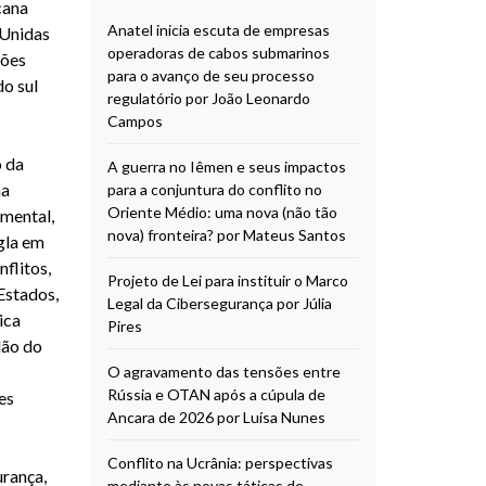
cana
Anatel inicia escuta de empresas
 Unidas
operadoras de cabos submarinos
ções
para o avanço de seu processo
o sul
regulatório por João Leonardo
Campos
o da
A guerra no Iêmen e seus impactos
na
para a conjuntura do conflito no
Oriente Médio: uma nova (não tão
amental,
nova) fronteira? por Mateus Santos
gla em
flitos,
Projeto de Lei para instituir o Marco
Estados,
Legal da Cibersegurança por Júlia
ica
Pires
dão do
O agravamento das tensões entre
Rússia e OTAN após a cúpula de
es
Ancara de 2026 por Luísa Nunes
Conflito na Ucrânia: perspectivas
urança,
mediante às novas táticas de