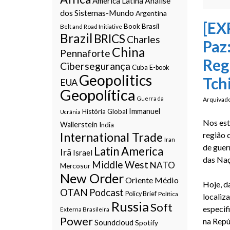
Análise
América Latina
dos Sistemas-Mundo
Argentina
[EX
Book
Brasil
Belt and Road Initiative
Brazil
BRICS
Charles
Paz
China
Pennaforte
Reg
Cibersegurança
Cuba
E-book
Geopolitics
Tch
EUA
Geopolítica
Guerra da
Arquivad
Immanuel
História Global
Ucrânia
Nos est
Wallerstein
India
International Trade
região 
Iran
de guer
Latin America
Irã
Israel
das Na
Middle West
NATO
Mercosur
New Order
Oriente Médio
Hoje, d
OTAN
Podcast
Policy Brief
Política
localiz
Russia
Soft
especif
Externa Brasileira
Power
na Repú
Soundcloud
Spotify