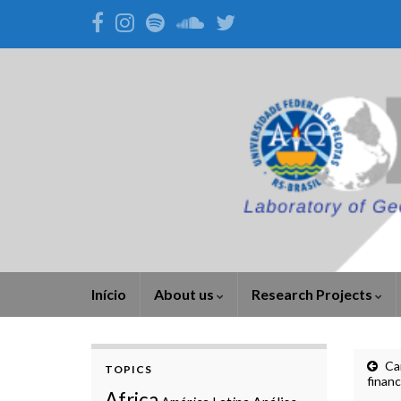
Início
About us
Research Projects
Ca
TOPICS
financ
Africa