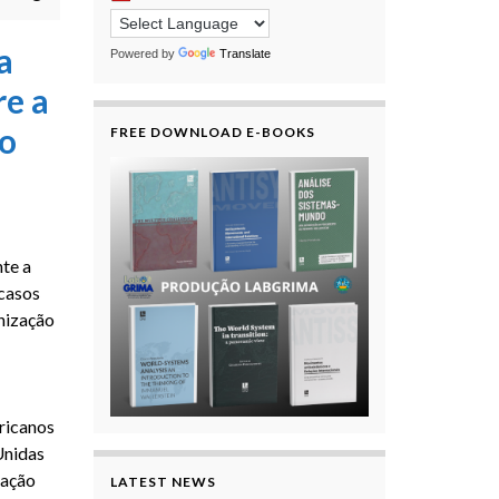
a
Powered by
Translate
re a
do
FREE DOWNLOAD E-BOOKS
te a
 casos
nização
fricanos
Unidas
zação
LATEST NEWS