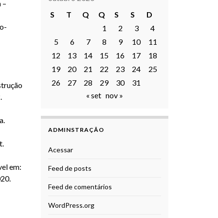
 –
S
T
Q
Q
S
S
D
o-
1
2
3
4
5
6
7
8
9
10
11
12
13
14
15
16
17
18
19
20
21
22
23
24
25
26
27
28
29
30
31
strução
« set
nov »
.
a.
ADMINSTRAÇÃO
t.
Acessar
vel em:
Feed de posts
020.
Feed de comentários
WordPress.org