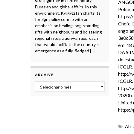
strategic role in contemporary
ANGOP. 
Eurasian and global affairs. In this
Polític
environment, Kyrgyzstan charts its
https:/
foreign policy course with an
Chefe-
emphasis on healing long-standing
angola
rifts with neighbours and bolstering
3e0c58
regional integration—an approach
that would facilitate the country’s
em: 18 
emergence as a fully-fledged […]
DA SILV
do estad
ICGLR. 
http://
ARCHIVE
ICGLR. 
Archive
http://
2020b.
United 
https:/
Afri