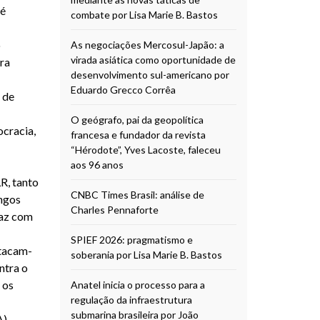
 é
combate por Lisa Marie B. Bastos
o
As negociações Mercosul-Japão: a
virada asiática como oportunidade de
ra
desenvolvimento sul-americano por
Eduardo Grecco Corrêa
 de
O geógrafo, pai da geopolítica
cracia,
francesa e fundador da revista
“Hérodote”, Yves Lacoste, faleceu
aos 96 anos
R, tanto
CNBC Times Brasil: análise de
ongos
Charles Pennaforte
paz com
SPIEF 2026: pragmatismo e
stacam-
soberania por Lisa Marie B. Bastos
ntra o
 os
Anatel inicia o processo para a
regulação da infraestrutura
submarina brasileira por João
),