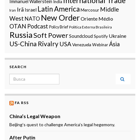
International Trade
Immanuel Wallerstein
India
Latin America
Middle
Irã
Israel
Mercosur
Iran
New Order
West
NATO
Oriente Médio
OTAN
Podcast
Policy Brief
Política Externa Brasileira
Russia
Soft Power
Ukraine
Soundcloud
Spotify
US-China Rivalry
USA
Ásia
Venezuela
Webinar
SEARCH
Search for:
FA RSS
China’s Legal Weapon
Beijing’s quest to challenge America’s legal hegemony.
After Putin