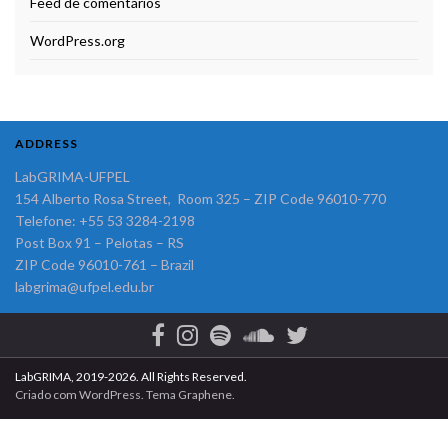
Feed de comentários
WordPress.org
ADDRESS
LabGRIMA-UFPEL
154 Alberto Rosa Street, Room 325 – ZIP Code 96010-770
Telefone: +55 53 3284-2198
Post Box 91 – Pelotas – RS
ZIP Code 96010-761 – Brazil
labgrima@ufpel.edu.br
LabGRIMA, 2019-2026. All Rights Reserved.
Criado com
WordPress
. Tema
Graphene
.