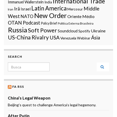
International Trade
Immanuel Wallerstein
India
Latin America
Middle
Irã
Israel
Mercosur
Iran
New Order
West
NATO
Oriente Médio
OTAN
Podcast
Policy Brief
Política Externa Brasileira
Russia
Soft Power
Ukraine
Soundcloud
Spotify
US-China Rivalry
USA
Ásia
Venezuela
Webinar
SEARCH
Search for:
FA RSS
China’s Legal Weapon
Beijing’s quest to challenge America’s legal hegemony.
After Putin