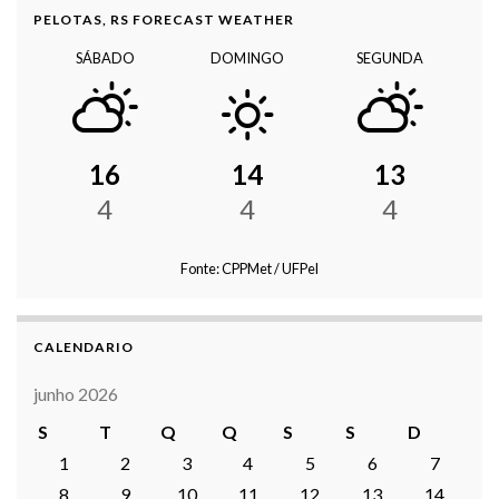
PELOTAS, RS FORECAST WEATHER
SÁBADO
DOMINGO
SEGUNDA
16
14
13
4
4
4
Fonte: CPPMet / UFPel
CALENDARIO
junho 2026
S
T
Q
Q
S
S
D
1
2
3
4
5
6
7
8
9
10
11
12
13
14