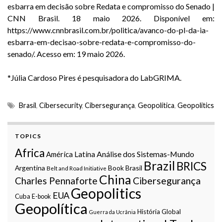
esbarra em decisão sobre Redata e compromisso do Senado |
CNN Brasil. 18 maio 2026. Disponível em:
https://www.cnnbrasil.com.br/politica/avanco-do-pl-da-ia-
esbarra-em-decisao-sobre-redata-e-compromisso-do-
senado/
. Acesso em: 19 maio 2026.
*Júlia Cardoso Pires é pesquisadora do LabGRIMA.
Brasil
,
Cibersecurity
,
Cibersegurança
,
Geopolítica
,
Geopolitics
TOPICS
Africa
Análise dos Sistemas-Mundo
América Latina
Brazil
BRICS
Argentina
Book
Brasil
Belt and Road Initiative
China
Charles Pennaforte
Cibersegurança
Geopolitics
EUA
Cuba
E-book
Geopolítica
História Global
Guerra da Ucrânia