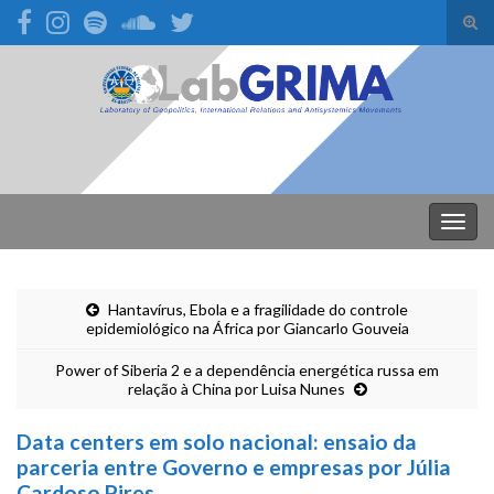
Alte
form
Search for:
de
pesq
Alter
nave
Hantavírus, Ebola e a fragilidade do controle
epidemiológico na África por Giancarlo Gouveia
Power of Siberia 2 e a dependência energética russa em
relação à China por Luisa Nunes
Data centers em solo nacional: ensaio da
parceria entre Governo e empresas por Júlia
Cardoso Pires