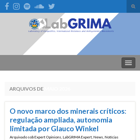
Alte
form
Search for:
de
pesq
Alter
nave
ARQUIVOS DE
MAIO 2026
O novo marco dos minerais críticos:
regulação ampliada, autonomia
limitada por Glauco Winkel
Arquivado sob
Expert Opinions
,
LabGRIMA Expert
,
News
,
Notícias