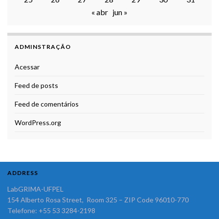
« abr
jun »
ADMINSTRAÇÃO
Acessar
Feed de posts
Feed de comentários
WordPress.org
ADDRESS
LabGRIMA-UFPEL
154 Alberto Rosa Street, Room 325 – ZIP Code 96010-770
Telefone: +55 53 3284-2198