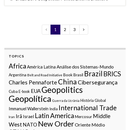
1
2
3
TOPICS
Africa
Análise dos Sistemas-Mundo
América Latina
Brazil
BRICS
Argentina
Book
Brasil
Belt and Road Initiative
China
Charles Pennaforte
Cibersegurança
Geopolitics
EUA
Cuba
E-book
Geopolítica
História Global
Guerra da Ucrânia
International Trade
Immanuel Wallerstein
India
Latin America
Middle
Irã
Israel
Mercosur
Iran
New Order
West
NATO
Oriente Médio