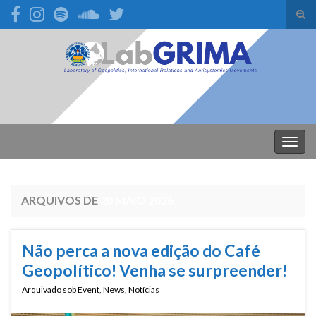
Alte
form
Search for:
de
pesq
Alter
nave
ARQUIVOS DE
20 MAIO 2026
Não perca a nova edição do Café
Geopolítico! Venha se surpreender!
Arquivado sob
Event
,
News
,
Notícias