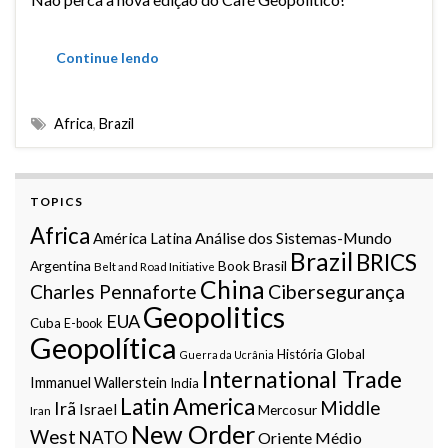
Continue lendo
Africa
,
Brazil
TOPICS
Africa
Análise dos Sistemas-Mundo
América Latina
Brazil
BRICS
Argentina
Book
Brasil
Belt and Road Initiative
China
Charles Pennaforte
Cibersegurança
Geopolitics
EUA
Cuba
E-book
Geopolítica
História Global
Guerra da Ucrânia
International Trade
Immanuel Wallerstein
India
Latin America
Middle
Irã
Israel
Mercosur
Iran
New Order
West
NATO
Oriente Médio