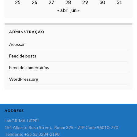
25
26
27
28
29
30
31
« abr
jun »
ADMINSTRAÇÃO
Acessar
Feed de posts
Feed de comentários
WordPress.org
ADDRESS
LabGRIMA-UFPEL
154 Alberto Rosa Street, Room 325 – ZIP Code 96010-770
Telefone: +55 53 3284-2198