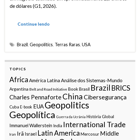
de dólares (G1, 2026).
Continue lendo
Brazil
,
Geopolitics
,
Terras Raras
,
USA
TOPICS
Africa
Análise dos Sistemas-Mundo
América Latina
Brazil
BRICS
Argentina
Book
Brasil
Belt and Road Initiative
China
Charles Pennaforte
Cibersegurança
Geopolitics
EUA
Cuba
E-book
Geopolítica
História Global
Guerra da Ucrânia
International Trade
Immanuel Wallerstein
India
Latin America
Middle
Irã
Israel
Mercosur
Iran