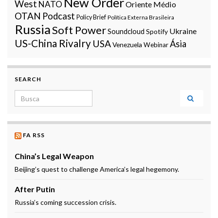
New Order
West
NATO
Oriente Médio
OTAN
Podcast
Policy Brief
Política Externa Brasileira
Russia
Soft Power
Ukraine
Soundcloud
Spotify
US-China Rivalry
USA
Ásia
Venezuela
Webinar
SEARCH
Search for:
FA RSS
China’s Legal Weapon
Beijing’s quest to challenge America’s legal hegemony.
After Putin
Russia’s coming succession crisis.