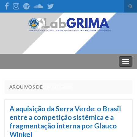
Alte
form
Search for:
de
pesq
Alter
nave
ARQUIVOS DE
2 MAIO 2026
A aquisição da Serra Verde: o Brasil
entre a competição sistêmica e a
fragmentação interna por Glauco
Winkel