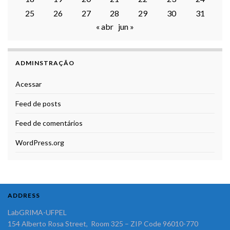
25
26
27
28
29
30
31
« abr
jun »
ADMINSTRAÇÃO
Acessar
Feed de posts
Feed de comentários
WordPress.org
ADDRESS
LabGRIMA-UFPEL
154 Alberto Rosa Street, Room 325 – ZIP Code 96010-770