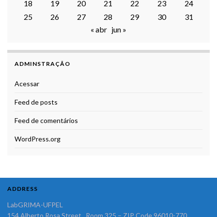
18
19
20
21
22
23
24
25
26
27
28
29
30
31
« abr
jun »
ADMINSTRAÇÃO
Acessar
Feed de posts
Feed de comentários
WordPress.org
ADDRESS
LabGRIMA-UFPEL
154 Alberto Rosa Street, Room 325 – ZIP Code 96010-770