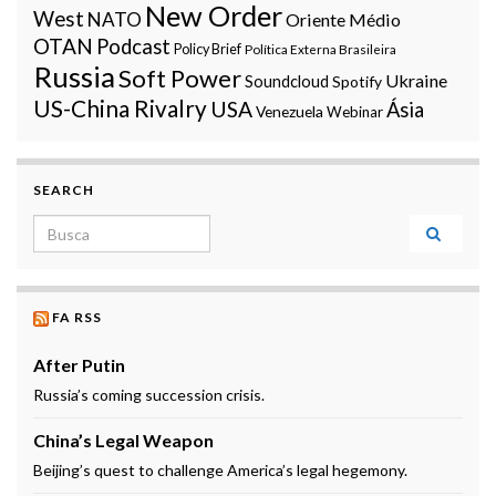
New Order
West
NATO
Oriente Médio
OTAN
Podcast
Policy Brief
Política Externa Brasileira
Russia
Soft Power
Ukraine
Soundcloud
Spotify
US-China Rivalry
USA
Ásia
Venezuela
Webinar
SEARCH
Search for:
FA RSS
After Putin
Russia’s coming succession crisis.
China’s Legal Weapon
Beijing’s quest to challenge America’s legal hegemony.