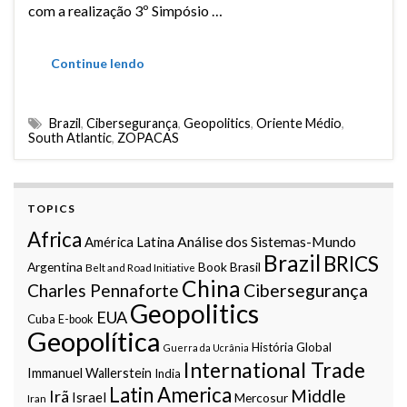
com a realização 3º Simpósio …
Continue lendo
Brazil
,
Cibersegurança
,
Geopolitics
,
Oriente Médio
,
South Atlantic
,
ZOPACAS
TOPICS
Africa
Análise dos Sistemas-Mundo
América Latina
Brazil
BRICS
Argentina
Book
Brasil
Belt and Road Initiative
China
Charles Pennaforte
Cibersegurança
Geopolitics
EUA
Cuba
E-book
Geopolítica
História Global
Guerra da Ucrânia
International Trade
Immanuel Wallerstein
India
Latin America
Middle
Irã
Israel
Mercosur
Iran