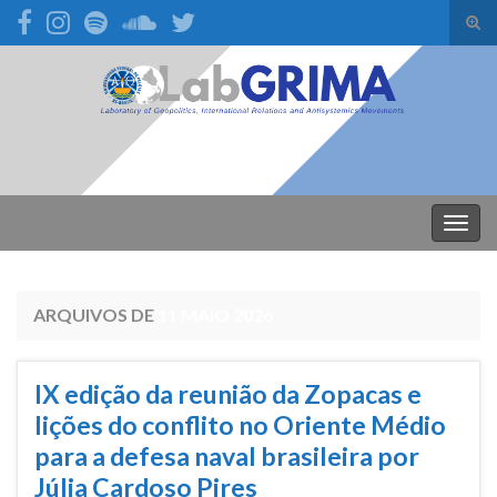
Alte
form
Search for:
de
pesq
Alter
nave
ARQUIVOS DE
11 MAIO 2026
IX edição da reunião da Zopacas e
lições do conflito no Oriente Médio
para a defesa naval brasileira por
Júlia Cardoso Pires