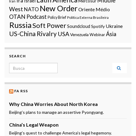
Middle
Irã
Israel
Mercosur
Iran
New Order
West
NATO
Oriente Médio
OTAN
Podcast
Policy Brief
Política Externa Brasileira
Russia
Soft Power
Ukraine
Soundcloud
Spotify
US-China Rivalry
USA
Ásia
Venezuela
Webinar
SEARCH
Search for:
FA RSS
Why China Worries About North Korea
Beijing’s plans to manage an assertive Pyongyang.
China’s Legal Weapon
Beijing’s quest to challenge America’s legal hegemony.