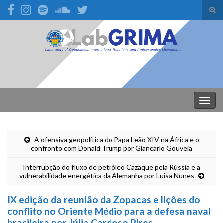
Alte
form
Search for:
de
pesq
Alter
nave
A ofensiva geopolítica do Papa Leão XIV na África e o
confronto com Donald Trump por Giancarlo Gouveia
Interrupção do fluxo de petróleo Cazaque pela Rússia e a
vulnerabilidade energética da Alemanha por Luisa Nunes
IX edição da reunião da Zopacas e lições do
conflito no Oriente Médio para a defesa naval
brasileira por Júlia Cardoso Pires