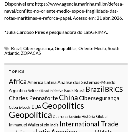
Disponível em:
https://www.agencia.marinha.mil.br/defesa-
naval/conflito-no-oriente-medio-expoe-fragilidade-das-
rotas-maritimas-e-reforca-papel
. Acesso em: 21 abr. 2026.
*Júlia Cardoso Pires é pesquisadora do LabGRIMA.
Brazil
,
Cibersegurança
,
Geopolitics
,
Oriente Médio
,
South
Atlantic
,
ZOPACAS
TOPICS
Africa
Análise dos Sistemas-Mundo
América Latina
Brazil
BRICS
Argentina
Book
Brasil
Belt and Road Initiative
China
Charles Pennaforte
Cibersegurança
Geopolitics
EUA
Cuba
E-book
Geopolítica
História Global
Guerra da Ucrânia
International Trade
Immanuel Wallerstein
India
Latin America