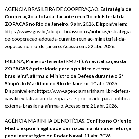
AGÊNCIA BRASILEIRA DE COOPERAÇÃO.
Estratégia de
Cooperação adotada durante reunião ministerial da
ZOPACAS no Rio de Janeiro
. 9 abr. 2026. Disponível em:
https://www.gov.br/abc/pt-br/assuntos/noticias/estrategia-
de-cooperacao-adotada-durante-reuniao-ministerial-da-
zopacas-no-rio-de-janeiro
. Acesso em: 22 abr. 2026.
MILENA, Primeiro-Tenente (RM2-T).
A revitalização da
ZOPACAS é prioridade para a política externa
brasileira”, afirma o Ministro da Defesa durante o 3º
Simpósio Marítimo no Rio de Janeiro
. 10 abr. 2026.
Disponível em:
https://www.agencia.marinha.mil.br/defesa-
naval/revitalizacao-da-zopacas-e-prioridade-para-politica-
externa-brasileira-afirma-o
. Acesso em: 21 abr. 2026.
AGÊNCIA MARINHA DE NOTÍCIAS.
Conflito no Oriente
Médio expõe fragilidade das rotas marítimas e reforça
papel estratégico do Poder Naval
. 11 abr. 2026.