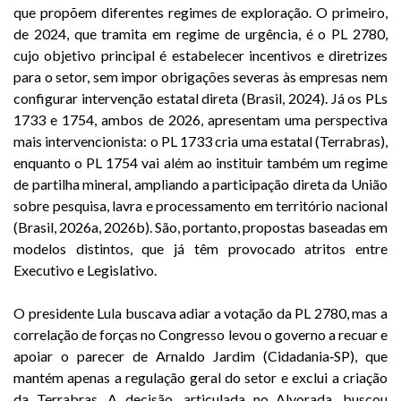
que propõem diferentes regimes de exploração. O primeiro,
de 2024, que tramita em regime de urgência, é o PL 2780,
cujo objetivo principal é estabelecer incentivos e diretrizes
para o setor, sem impor obrigações severas às empresas nem
configurar intervenção estatal direta (Brasil, 2024). Já os PLs
1733 e 1754, ambos de 2026, apresentam uma perspectiva
mais intervencionista: o PL 1733 cria uma estatal (Terrabras),
enquanto o PL 1754 vai além ao instituir também um regime
de partilha mineral, ampliando a participação direta da União
sobre pesquisa, lavra e processamento em território nacional
(Brasil, 2026a, 2026b). São, portanto, propostas baseadas em
modelos distintos, que já têm provocado atritos entre
Executivo e Legislativo.
O presidente Lula buscava adiar a votação da PL 2780, mas a
correlação de forças no Congresso levou o governo a recuar e
apoiar o parecer de Arnaldo Jardim (Cidadania‑SP), que
mantém apenas a regulação geral do setor e exclui a criação
da Terrabras. A decisão, articulada no Alvorada, buscou