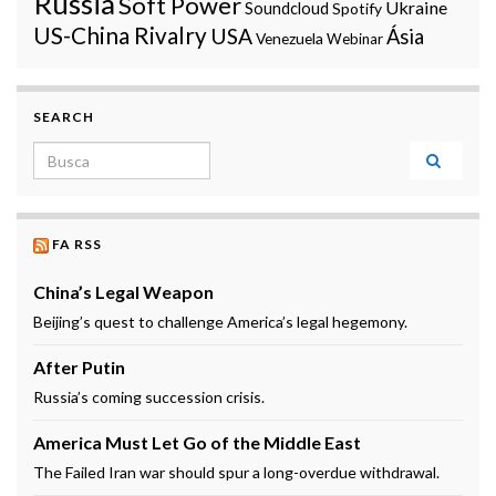
Russia
Soft Power
Ukraine
Soundcloud
Spotify
US-China Rivalry
USA
Ásia
Venezuela
Webinar
SEARCH
Search for:
FA RSS
China’s Legal Weapon
Beijing’s quest to challenge America’s legal hegemony.
After Putin
Russia’s coming succession crisis.
America Must Let Go of the Middle East
The Failed Iran war should spur a long-overdue withdrawal.