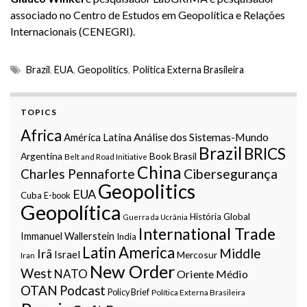
associado no Centro de Estudos em Geopolítica e Relações
Internacionais (CENEGRI).
Brazil
,
EUA
,
Geopolitics
,
Política Externa Brasileira
TOPICS
Africa
Análise dos Sistemas-Mundo
América Latina
Brazil
BRICS
Argentina
Book
Brasil
Belt and Road Initiative
China
Charles Pennaforte
Cibersegurança
Geopolitics
EUA
Cuba
E-book
Geopolítica
História Global
Guerra da Ucrânia
International Trade
Immanuel Wallerstein
India
Latin America
Middle
Irã
Israel
Mercosur
Iran
New Order
West
NATO
Oriente Médio
OTAN
Podcast
Policy Brief
Política Externa Brasileira