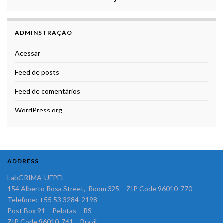
ADMINSTRAÇÃO
Acessar
Feed de posts
Feed de comentários
WordPress.org
ADDRESS
LabGRIMA-UFPEL
154 Alberto Rosa Street, Room 325 – ZIP Code 96010-770
Telefone: +55 53 3284-2198
Post Box 91 – Pelotas – RS
ZIP Code 96010-761 – Brazil