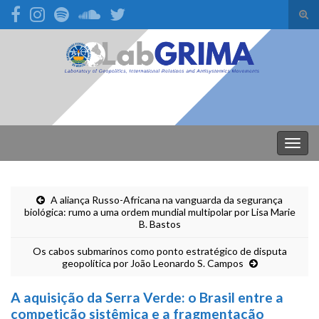
Alte
form
Search for:
de
pesq
Alter
nave
A aliança Russo-Africana na vanguarda da segurança
biológica: rumo a uma ordem mundial multipolar por Lisa Marie
B. Bastos
Os cabos submarinos como ponto estratégico de disputa
geopolítica por João Leonardo S. Campos
A aquisição da Serra Verde: o Brasil entre a
competição sistêmica e a fragmentação