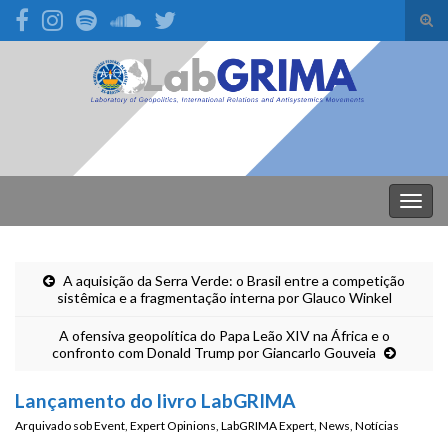
Alte
form
Search for:
de
pesq
Alter
nave
A aquisição da Serra Verde: o Brasil entre a competição
sistêmica e a fragmentação interna por Glauco Winkel
A ofensiva geopolítica do Papa Leão XIV na África e o
confronto com Donald Trump por Giancarlo Gouveia
Lançamento do livro LabGRIMA
Arquivado sob
Event
,
Expert Opinions
,
LabGRIMA Expert
,
News
,
Notícias