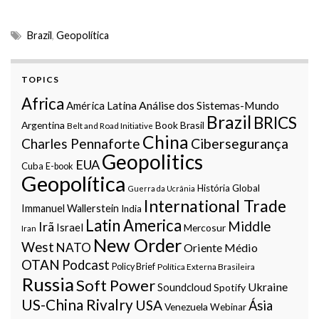
Brazil
,
Geopolítica
TOPICS
Africa
Análise dos Sistemas-Mundo
América Latina
Brazil
BRICS
Argentina
Book
Brasil
Belt and Road Initiative
China
Charles Pennaforte
Cibersegurança
Geopolitics
EUA
Cuba
E-book
Geopolítica
História Global
Guerra da Ucrânia
International Trade
Immanuel Wallerstein
India
Latin America
Middle
Irã
Israel
Mercosur
Iran
New Order
West
NATO
Oriente Médio
OTAN
Podcast
Policy Brief
Política Externa Brasileira
Russia
Soft Power
Ukraine
Soundcloud
Spotify
US-China Rivalry
USA
Ásia
Venezuela
Webinar