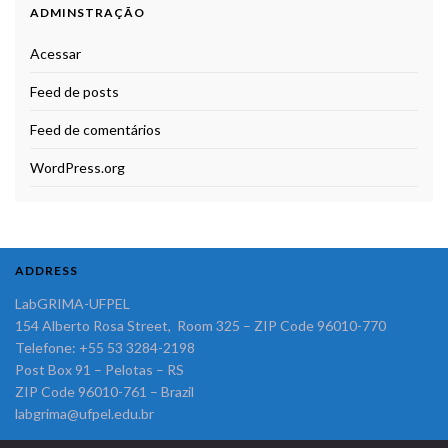
ADMINSTRAÇÃO
Acessar
Feed de posts
Feed de comentários
WordPress.org
ADDRESS
LabGRIMA-UFPEL
154 Alberto Rosa Street, Room 325 – ZIP Code 96010-770
Telefone: +55 53 3284-2198
Post Box 91 – Pelotas – RS
ZIP Code 96010-761 – Brazil
labgrima@ufpel.edu.br