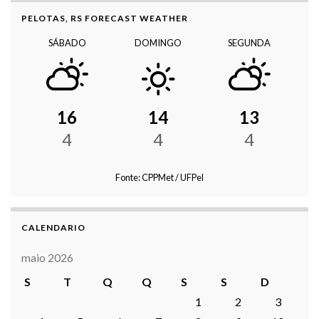
PELOTAS, RS FORECAST WEATHER
SÁBADO
DOMINGO
SEGUNDA
16
14
13
4
4
4
Fonte: CPPMet / UFPel
CALENDARIO
maio 2026
S
T
Q
Q
S
S
D
1
2
3