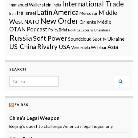
International Trade
Immanuel Wallerstein
India
Latin America
Middle
Irã
Israel
Mercosur
Iran
New Order
West
NATO
Oriente Médio
OTAN
Podcast
Policy Brief
Política Externa Brasileira
Russia
Soft Power
Ukraine
Soundcloud
Spotify
US-China Rivalry
USA
Ásia
Venezuela
Webinar
SEARCH
Search for:
FA RSS
China’s Legal Weapon
Beijing’s quest to challenge America’s legal hegemony.