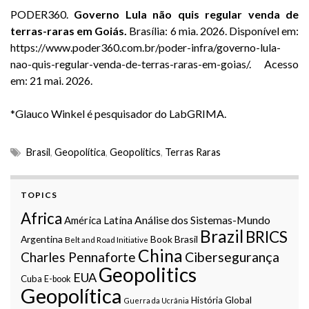
PODER360.
Governo Lula não quis regular venda de
terras-raras em Goiás.
Brasília: 6 mia. 2026. Disponível em:
https://www.poder360.com.br/poder-infra/governo-lula-
nao-quis-regular-venda-de-terras-raras-em-goias/. Acesso
em: 21 mai. 2026.
*Glauco Winkel é pesquisador do LabGRIMA.
Brasil
,
Geopolítica
,
Geopolitics
,
Terras Raras
TOPICS
Africa
Análise dos Sistemas-Mundo
América Latina
Brazil
BRICS
Argentina
Book
Brasil
Belt and Road Initiative
China
Charles Pennaforte
Cibersegurança
Geopolitics
EUA
Cuba
E-book
Geopolítica
História Global
Guerra da Ucrânia