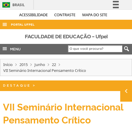
BRASIL
Simplifique!
ACESSIBILIDADE
CONTRASTE
MAPA DO SITE
Comunica BR
PORTAL UFPEL
Participe
ACESSO À INFORMAÇÃO
FACULDADE DE EDUCAÇÃO – Ufpel
Acesso à informação
AUDITORIA
MENU
Legislação
COBALTO
Canais
Início
2015
Junho
22
CONCURSOS
VII Seminário Internacional Pensamento Crítico
EDITAIS
INTERNACIONAL
DESTAQUE
>
OUVIDORIA
VII Seminário Internacional
PORTARIAS
Pensamento Crítico
TELEFONES