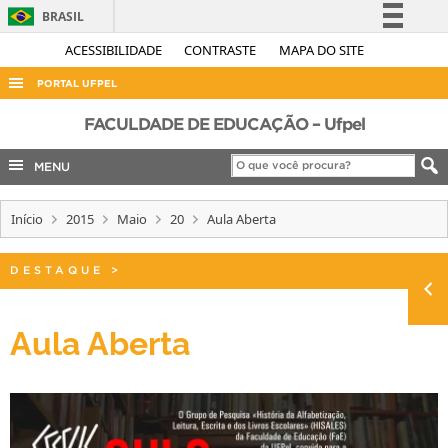
BRASIL
Simplifique!
ACESSIBILIDADE
CONTRASTE
MAPA DO SITE
Comunica BR
PORTAL UFPEL
Participe
ACESSO À INFORMAÇÃO
FACULDADE DE EDUCAÇÃO – Ufpel
Acesso à informação
AUDITORIA
MENU
Legislação
COBALTO
Canais
Início
2015
Maio
20
Aula Aberta
CONCURSOS
EDITAIS
DESTAQUE
>
INTERNACIONAL
OUVIDORIA
Aula Aberta
PORTARIAS
TELEFONES