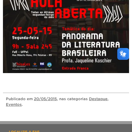
Publicado
em
20/05/2015
, nas categorias
Destaque
,
Eventos
.
LOCALIZE A FAE