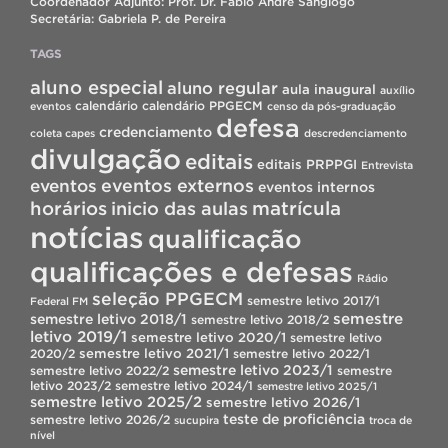
Coordenador Adjunto: Prof. Dr. Fábio André Sangiogo
Secretária: Gabriela P. de Pereira
TAGS
aluno especial
aluno regular
aula inaugural
auxílio
calendário
calendário PPGECM
eventos
censo da pós-graduação
defesa
credenciamento
coleta capes
descredenciamento
divulgação
editais
editais PRPPGI
Entrevista
eventos
eventos externos
eventos internos
horários
inicio das aulas
matrícula
notícias
qualificação
qualificações e defesas
Rádio
seleção PPGECM
semestre letivo 2017/1
Federal FM
semestre
semestre letivo 2018/1
semestre letivo 2018/2
letivo 2019/1
semestre letivo 2020/1
semestre letivo
semestre letivo 2021/1
2020/2
semestre letivo 2022/1
semestre letivo 2023/1
semestre letivo 2022/2
semestre
letivo 2023/2
semestre letivo 2024/1
semestre letivo 2025/1
semestre letivo 2025/2
semestre letivo 2026/1
teste de proficiência
semestre letivo 2026/2
sucupira
troca de
nível