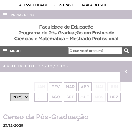
ACESSIBILIDADE
CONTRASTE
MAPA DO SITE
PORTAL UFPEL
ACESSO À INFORMAÇÃO
Faculdade de Educação
Programa de Pós Graduação em Ensino de
AUDITORIA
Ciências e Matemática – Mestrado Profissional
COBALTO
MENU
CONCURSOS
EDITAIS
ARQUIVO DE 23/12/2025
INTERNACIONAL
OUVIDORIA
JAN
FEV
MAR
ABR
MAI
JUN
PORTARIAS
JUL
AGO
SET
OUT
NOV
DEZ
TELEFONES
Censo da Pós-Graduação
23/12/2025