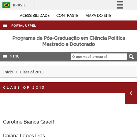
BRASIL
Simplifique!
ACESSIBILIDADE
CONTRASTE
MAPA DO SITE
Comunica BR
PORTAL UFPEL
Participe
ACESSO À INFORMAÇÃO
Programa de Pós-Graduação em Ciência Política
Acesso à informação
Mestrado e Doutorado
AUDITORIA
Legislação
MENU
COBALTO
Canais
CONCURSOS
Início
Class of 2013
EDITAIS
CLASS OF 2013
INTERNACIONAL
OUVIDORIA
PORTARIAS
TELEFONES
Caroline Bianca Graeff
Daiana Lopes Dias