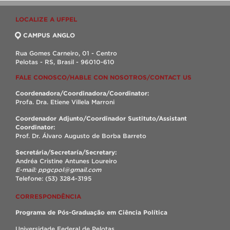
LOCALIZE A UFPEL
CAMPUS ANGLO
Rua Gomes Carneiro, 01 - Centro
Pelotas - RS, Brasil - 96010-610
FALE CONOSCO/HABLE CON NOSOTROS/CONTACT US
Coordenadora/Coordinadora/Coordinator:
Profa. Dra. Etiene Villela Marroni
Coordenador Adjunto/Coordinador Sustituto/Assistant
Coordinator:
Prof. Dr. Álvaro Augusto de Borba Barreto
Secretária/Secretaría/Secretary:
Andréa Cristine Antunes Loureiro
E-mail: ppgcpol@gmail.com
Telefone: (53) 3284-3195
CORRESPONDÊNCIA
Programa de Pós-Graduação em Ciência Política
Universidade Federal de Pelotas