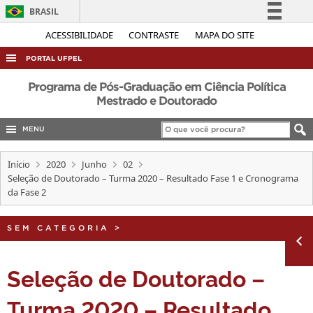
BRASIL
Simplifique!
ACESSIBILIDADE
CONTRASTE
MAPA DO SITE
Comunica BR
PORTAL UFPEL
Participe
ACESSO À INFORMAÇÃO
Programa de Pós-Graduação em Ciência Política
Acesso à informação
Mestrado e Doutorado
AUDITORIA
Legislação
MENU
COBALTO
Canais
CONCURSOS
Início
2020
Junho
02
Seleção de Doutorado – Turma 2020 – Resultado Fase 1 e Cronograma
EDITAIS
da Fase 2
INTERNACIONAL
OUVIDORIA
SEM CATEGORIA
>
PORTARIAS
Seleção de Doutorado –
TELEFONES
Turma 2020 – Resultado