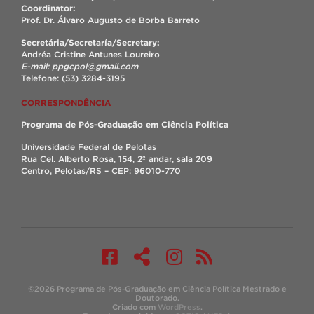
Coordinator:
Prof. Dr. Álvaro Augusto de Borba Barreto
Secretária/Secretaría/Secretary:
Andréa Cristine Antunes Loureiro
E-mail: ppgcpol@gmail.com
Telefone: (53) 3284-3195
CORRESPONDÊNCIA
Programa de Pós-Graduação em Ciência Política
Universidade Federal de Pelotas
Rua Cel. Alberto Rosa, 154, 2º andar, sala 209
Centro, Pelotas/RS – CEP: 96010-770
©2026 Programa de Pós-Graduação em Ciência Política Mestrado e
Doutorado.
Criado com
WordPress
.