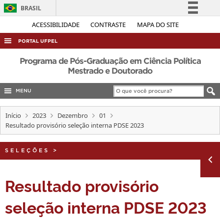
BRASIL
Simplifique!
ACESSIBILIDADE
CONTRASTE
MAPA DO SITE
Comunica BR
PORTAL UFPEL
Participe
ACESSO À INFORMAÇÃO
Programa de Pós-Graduação em Ciência Política
Acesso à informação
Mestrado e Doutorado
AUDITORIA
Legislação
MENU
COBALTO
Canais
CONCURSOS
Início
2023
Dezembro
01
Resultado provisório seleção interna PDSE 2023
EDITAIS
INTERNACIONAL
SELEÇÕES
>
OUVIDORIA
PORTARIAS
Resultado provisório
TELEFONES
seleção interna PDSE 2023