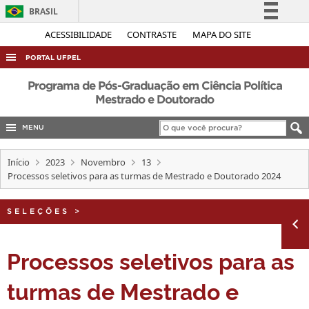
BRASIL
Simplifique!
ACESSIBILIDADE
CONTRASTE
MAPA DO SITE
Comunica BR
PORTAL UFPEL
Participe
ACESSO À INFORMAÇÃO
Programa de Pós-Graduação em Ciência Política
Acesso à informação
Mestrado e Doutorado
AUDITORIA
Legislação
MENU
COBALTO
Canais
CONCURSOS
Início
2023
Novembro
13
Processos seletivos para as turmas de Mestrado e Doutorado 2024
EDITAIS
INTERNACIONAL
SELEÇÕES
>
OUVIDORIA
PORTARIAS
Processos seletivos para as
TELEFONES
turmas de Mestrado e