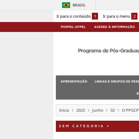
BRASIL
Ir para o conteúdo
1
Ir para o menu
2
PORTAL UFPEL
ACESSO À INFORMAÇÃO
Programa de Pós-Graduaçã
APRESENTAÇÃO
LINHAS E GRUPOS DE PES
R
Início
2025
Junho
02
O PPGCPol
SEM CATEGORIA
>