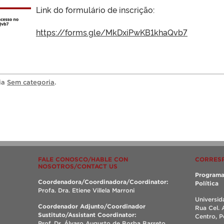
Link do formulário de inscrição:
https://forms.gle/MkDxiPwKB1khaQvb7
ria
Sem categoria
.
FALE CONOSCO/HABLE CON
CORRES
NOSOTROS/CONTACT US
Programa
Coordenadora/Coordinadora/Coordinator:
Política
Profa. Dra. Etiene Villela Marroni
Universid
Coordenador Adjunto/Coordinador
Rua Cel. 
Sustituto/Assistant Coordinator:
Centro, 
Prof. Dr. Álvaro Augusto de Borba Barreto