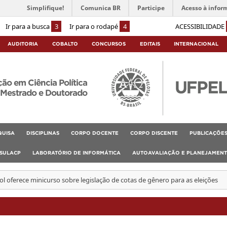
Simplifique!
Comunica BR
Participe
Acesso à infor
Ir para a busca
3
Ir para o rodapé
4
ACESSIBILIDADE
AUDITORIA
COBALTO
CONCURSOS
EDITAIS
INTERNACIONAL
o em Ciência Política
Mestrado e Doutorado
QUISA
DISCIPLINAS
CORPO DOCENTE
CORPO DISCENTE
PUBLICAÇÕE
SULACP
LABORATÓRIO DE INFORMÁTICA
AUTOAVALIAÇÃO E PLANEJAMEN
 oferece minicurso sobre legislação de cotas de gênero para as eleições