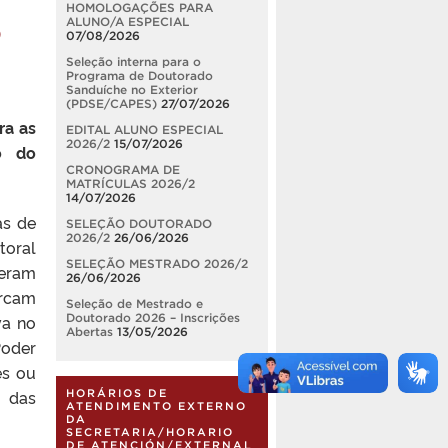
HOMOLOGAÇÕES PARA
o
ALUNO/A ESPECIAL
07/08/2026
Seleção interna para o
Programa de Doutorado
Sanduíche no Exterior
(PDSE/CAPES)
27/07/2026
ra as
EDITAL ALUNO ESPECIAL
2026/2
15/07/2026
o do
CRONOGRAMA DE
MATRÍCULAS 2026/2
14/07/2026
as de
SELEÇÃO DOUTORADO
2026/2
26/06/2026
toral
SELEÇÃO MESTRADO 2026/2
ceram
26/06/2026
arcam
Seleção de Mestrado e
va no
Doutorado 2026 – Inscrições
Abertas
13/05/2026
oder
es ou
e das
HORÁRIOS DE
ATENDIMENTO EXTERNO
DA
SECRETARIA/HORARIO
DE ATENCIÓN/EXTERNAL