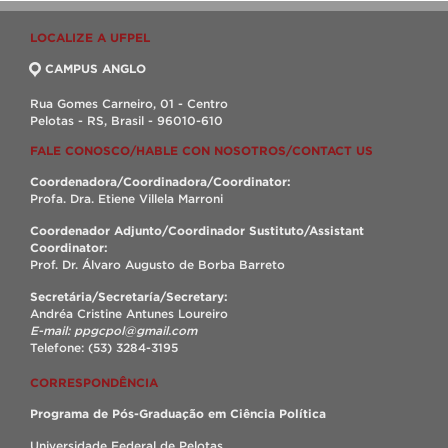
LOCALIZE A UFPEL
CAMPUS ANGLO
Rua Gomes Carneiro, 01 - Centro
Pelotas - RS, Brasil - 96010-610
FALE CONOSCO/HABLE CON NOSOTROS/CONTACT US
Coordenadora/Coordinadora/Coordinator:
Profa. Dra. Etiene Villela Marroni
Coordenador Adjunto/Coordinador Sustituto/Assistant
Coordinator:
Prof. Dr. Álvaro Augusto de Borba Barreto
Secretária/Secretaría/Secretary:
Andréa Cristine Antunes Loureiro
E-mail: ppgcpol@gmail.com
Telefone: (53) 3284-3195
CORRESPONDÊNCIA
Programa de Pós-Graduação em Ciência Política
Universidade Federal de Pelotas