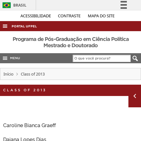
BRASIL
Simplifique!
ACESSIBILIDADE
CONTRASTE
MAPA DO SITE
Comunica BR
PORTAL UFPEL
Participe
ACESSO À INFORMAÇÃO
Programa de Pós-Graduação em Ciência Política
Acesso à informação
Mestrado e Doutorado
AUDITORIA
Legislação
MENU
COBALTO
Canais
CONCURSOS
Início
Class of 2013
EDITAIS
CLASS OF 2013
INTERNACIONAL
OUVIDORIA
PORTARIAS
TELEFONES
Caroline Bianca Graeff
Daiana Lopes Dias